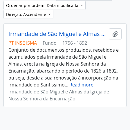
Ordenar por ordem: Data modificada
Direção: Ascendente
Irmandade de São Miguel e Almas da Igreja de Nossa Senhora da Encarnação
Adici
PT INSE ISMA
·
Fundo
·
1756 - 1892
Conjunto de documentos produzidos, recebidos e
acumulados pela Irmandade de São Miguel e
Almas, erecta na Igreja de Nossa Senhora da
Encarnação, abarcando o período de 1826 a 1892,
ou seja, desde a sua renovação à incorporação na
Irmandade do Santíssimo
…
Read more
Irmandade de São Miguel e Almas da Igreja de
Nossa Senhora da Encarnação