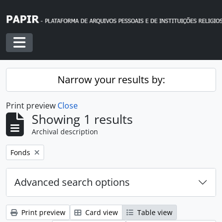
Skip to main content
Toggle navigation
Narrow your results by:
Print preview
Close
Showing 1 results
Archival description
Remove filter:
Fonds
Advanced search options
Print preview
Card view
Table view