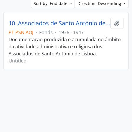
Sort by: End date
Direction: Descending
10. Associados de Santo António de Lisboa
Add t
PT PSN AOJ
·
Fonds
·
1936 - 1947
Documentação produzida e acumulada no âmbito
da atividade administrativa e religiosa dos
Associados de Santo António de Lisboa.
Untitled