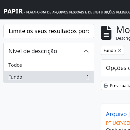
Skip to main content
Mos
Limite os seus resultados por:
Descriç
Nível de descrição
Remover filtro
Fundo
Todos
Opções d
Fundo
1
, 1 resultados
Previsuali
Arquivo 
PT UCP/CE