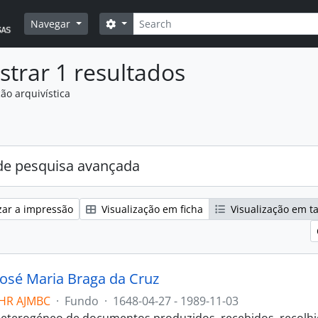
Pesquisar
Opções de busca
Navegar
trar 1 resultados
ão arquivística
:
e pesquisa avançada
zar a impressão
Visualização em ficha
Visualização em t
José Maria Braga da Cruz
HR AJMBC
·
Fundo
·
1648-04-27 - 1989-11-03