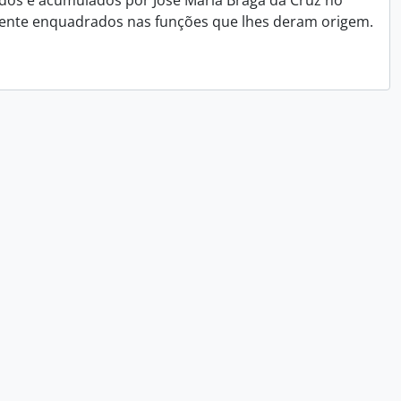
dos e acumulados por José Maria Braga da Cruz no
mente enquadrados nas funções que lhes deram origem.