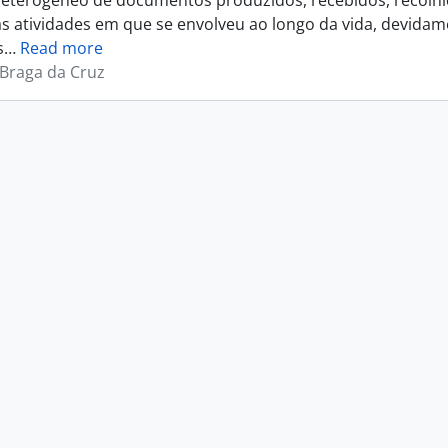
eterogéneo de documentos produzidos, recebidos, recolhi
s atividades em que se envolveu ao longo da vida, devida
s
…
Read more
 Braga da Cruz