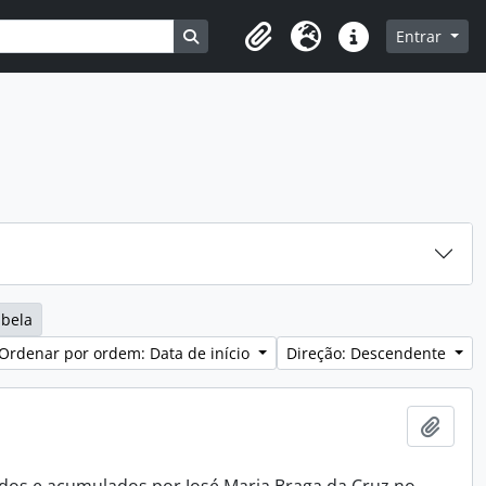
Busque na página de navegação
Entrar
Clipboard
Idioma
Ligações rápidas
abela
Ordenar por ordem: Data de início
Direção: Descendente
Adici