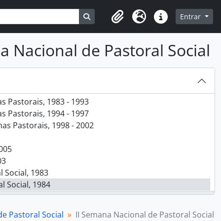
Busque na página de navegação
Entrar
Clipboard
Idioma
Ligações rápidas
 1947 - 2005
 Nacional de Pastoral Social
 Pastorais, 1983 - 1993
 Pastorais, 1994 - 1997
s Pastorais, 1998 - 2002
2005
03
 Social, 1983
 Social, 1984
l Social, 1985
l Social, 1986
e Pastoral Social
II Semana Nacional de Pastoral Social
 Social, 1987