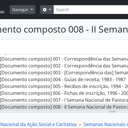
Pesquisar
Opções de busca
Navegar
] SNASC - Secretariado Nacional da Ação Social e Caritativa,
rie] 001 - Direção, 1947 - 2004
nto composto 008 - II Semana
rie] 002 - Organizações, 1984 - 2004
rie] 003 - Expediente, 1982 - 1997
rie] 004 - Contabilidade, 1994 - 1999
rie] 005 - Semanas Nacionais de Pastoral Social, 1983 - 2005
[Documento composto] 001 - Correspondência das Semanas
[Documento composto] 002 - Correspondência das Semanas
[Documento composto] 003 - [Correspondência das] Semana
[Documento composto] 004 - Guias de receita, 1983 - 1987
[Documento composto] 005 - Recibos de inscrição, 1994 - 
[Documento composto] 006 - Fichas de inscrição, 1996 - 20
[Documento composto] 007 - I Semana Nacional de Pastoral
[Documento composto] 008 - II Semana Nacional de Pastoral
[Documento composto] 009 - III Semana Nacional de Pastora
[Documento composto] 010 - IV Semana Nacional de Pastora
Nacional da Ação Social e Caritativa
Semanas Nacionais d
[Documento composto] 011 - V Semana Nacional de Pastoral