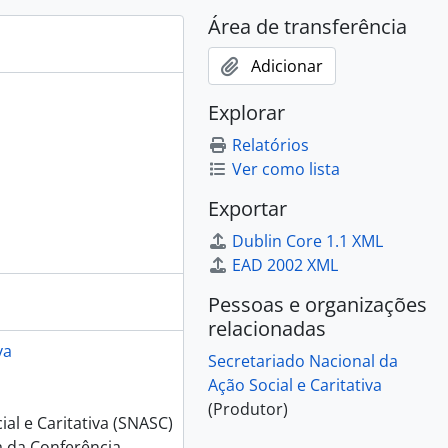
l Social, 1988
Área de transferência
al Social, 1989
Adicionar
al Social, 1990
l Social, 1991
Explorar
 Social, 1992
l Social, 1993
Relatórios
al Social, 1994
Ver como lista
al Social, 1995
Exportar
al Social, 1996
al Social, 1997
Dublin Core 1.1 XML
al Social, 1998
EAD 2002 XML
ral Social, 1999
Pessoas e organizações
ral Social, 2000
relacionadas
al Social, 2001
va
l Social, 2002
Secretariado Nacional da
al Social, 2003
Ação Social e Caritativa
ral Social, 2004
(Produtor)
al e Caritativa (SNASC)
ral Social, 2005
a da Conferência