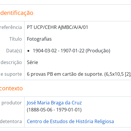
rie] 02 - Correspondência, 1907-08-03 - 1978-06-19
identificação
rie] 03 - Livros e brochuras, 1921-[?]-[?] - 1975-[?]-[?]
rie] 04 - Ementas, 1938-04-28 - 1956-07-28
rie] 05 - Poemas, 1941-07-[?]
referência
PT UCP/CEHR AJMBC/A/A/01
rie] 06 - Apontamentos, 1974-02-16 - ?
Título
Fotografias
rie] 07 - Gravuras e caricaturas, [s.d.]
Data(s)
1904-03-02 - 1907-01-22 (Produção)
 descrição
Série
e suporte
6 provas PB em cartão de suporte. (6,5x10,5 [2]; 
contexto
 produtor
José Maria Braga da Cruz
(1888-05-06 - 1979-01-01)
 detentora
Centro de Estudos de História Religiosa