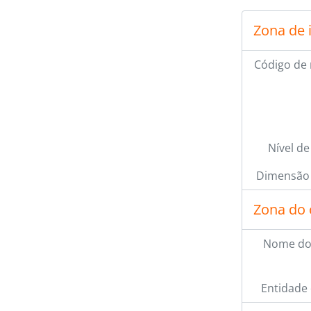
[Sé
Zona de 
[Sé
[Sé
[Sé
Código de 
[Sé
[Sé
Nível de
Dimensão 
Zona do 
Nome do
Entidade