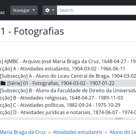
Pesquisar
Opções de busca
Navegar
1 - Fotografias
] AJMBC - Arquivo José Maria Braga da Cruz, 1648-04-27 - 1
cção] A - Atividades estudantis, 1904-03-02 - 1966-06-11
[Subsecção] A - Aluno do Liceu Central de Braga, 1904-03-02
[Série] 01 - Fotografias, 1904-03-02 - 1907-01-22
[Subsecção] B - Aluno da Faculdade de Direito da Universida
cção] B - Atividades religiosas, 1648-04-27 - 1989-11-03
cção] C - Atividades políticas, 1882-09-24 - 1975-10-29
cção] D - Atividades jurídicas e notariais, 1874-06-07 - 1974-
cção] E - Atividades empresariais, 1896-[?]-[?] - 1974-06-11
cção] F - Atividades cívicas, 1927-04-17 - 1970-02-14
 Maria Braga da Cruz
Atividades estudantis
Aluno do Li
rie] 01 - Fotografias, 1897-[?]-[?] - 1964-05-11