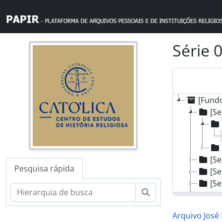
Skip to main content
Série 0
[Fundo
[Se
[Se
Pesquisa rápida
[Se
[Se
Pesquisar
[Se
[Se
Arquivo José
[Sé