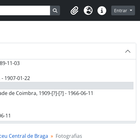
Busque na página de navegação
Entrar
Clipboard
Idioma
Ligações rápidas
989-11-03
 - 1907-01-22
de de Coimbra, 1909-[?]-[?] - 1966-06-11
06-11
ceu Central de Braga
Fotografias