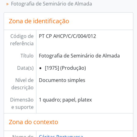
[Série] 007 - Internacional, 1974 - 2015
Fotografia de Seminário de Almada
[Série] 008 - Apoio a vítimas de incêndios, 2016 - 2019
[Subsecção] D - Ajuda alimentar, 1956 - 2014
Zona de identificação
[Subsecção] E - Setor Social de Emigração, 1959 - 1979
[Subsecção] F - Habitação e equipamentos coletivos, 1950 - 1975
Código de
PT CP AHCP/C/C/004/012
[Subsecção] G - Postos de trabalho, 1974 - 1994
referência
[Subsecção] H - Centros de dia para a terceira idade, 1977 - 1997
[Subsecção] I - Atividade editorial, 1964 - 2019
Título
Fotografia de Seminário de Almada
[Subsecção] J - Animação da pastoral social, 1982 - 2019
[Subsecção] L - Cooperação para o desenvolvimento, 1981 - 2019
Data(s)
[1975] (Produção)
[Subsecção] M - Formação e qualificação profissional, 1985 - 2017
Nível de
Documento simples
descrição
Dimensão
1 quadro; papel, platex
e suporte
Zona do contexto