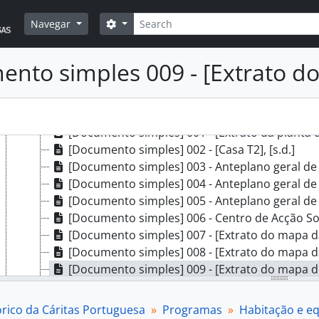
[Processo] 023 - Jardim Infantil, Sintra, [197?]
Pesquisar
Opções de busca
Navegar
[Processo] 024 - Projeto de Alterações ao Asilo das Velh
[Processo] 025 - Centro de Bem Estar Social, Coim
[Processo] 026 - Clínica dos Olivais, 1971 - 1972
nto simples 009 - [Extrato d
[Processo] 027 - Estudos e projetos para armazéns
[Processo] 028 - Coleção de peças desenhas com fr
[Documento composto] 029 - Plantas e mapas diversos para 
[Documento simples] 001 - [Extrato da planta d
[Documento simples] 002 - [Casa T2], [s.d.]
[Documento simples] 003 - Anteplano geral de urbanização de
[Documento simples] 004 - Anteplano geral de urbanização de
[Documento simples] 005 - Anteplano geral de urbanização de
[Documento simples] 006 - Centro de Acção Socia
[Documento simples] 007 - [Extrato do mapa da
[Documento simples] 008 - [Extrato do mapa da
[Documento simples] 009 - [Extrato do mapa de 
[Documento simples] 010 - [Extrato do mapa de 
[Documento simples] 011 - Planta da cidade: l
órico da Cáritas Portuguesa
Programas
Habitação e e