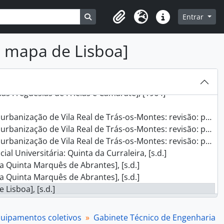
Busque na página de navegação
Entrar
inhas de Carnide, da Confraria de S. Vicente de Paulo, [s.d.]
Clipboard
Idioma
Ligações rápidas
bra, 1973
o mapa de Lisboa]
 da Cáritas, 1970 - 1974
ases e letreiros, [1968]
apoio a vários projetos e estudos preparatórios, [1964] - 1973
as Freguesias de Frielas e Camarate], [1964]
 Vila Real de Trás-os-Montes: revisão: planta de apresentação, [s.d.]
 Vila Real de Trás-os-Montes: revisão: planta de apresentação, [s.d.]
 Vila Real de Trás-os-Montes: revisão: planta de apresentação, [s.d.]
l Universitária: Quinta da Curraleira, [s.d.]
 Quinta Marquês de Abrantes], [s.d.]
 Quinta Marquês de Abrantes], [s.d.]
Lisboa], [s.d.]
Lisboa], [s.d.]
ocalização de barracas, 1966
quipamentos coletivos
Gabinete Técnico de Engenharia