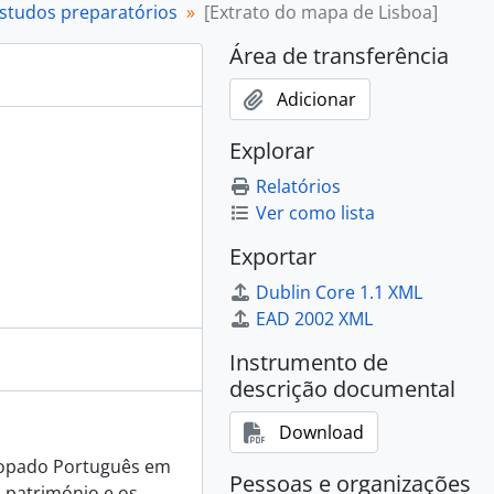
lar, S. João do Estoril: levantamento do edifício: plantas, 1973-04-[?]
estudos preparatórios
[Extrato do mapa de Lisboa]
Área de transferência
C, [s.d.]
Adicionar
º andar], [s.d.]
ora, Curraleira: projeto: planta, alçados e corte, [1970 ou 1971]
Explorar
-03-05
Relatórios
968-05-[?]
Ver como lista
s: pormenor de cobertura, 1968-06-05
8-05
Exportar
8-05
Dublin Core 1.1 XML
-06-05
EAD 2002 XML
-02-05
8-05
Instrumento de
9-05
descrição documental
-01-05
3, [1968]
Download
4, [1968]
scopado Português em
2, [1968]
Pessoas e organizações
 património e os