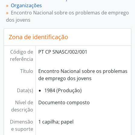
[Documento composto] 008 - O Ninho, 1992
Organizações
[Documento simples] 009 - Misericórdias, [s.d.]
Encontro Nacional sobre os problemas de emprego
[Documento composto] 010 - Secretariado Nacional da Ação Social e Caritativa, 1996 - 2004
dos jovens
[Documento composto] 011 - Circulares, [s.d.]
[Documento composto] 012 - Fichas de Instituição, [s.d.]
Zona de identificação
[Documento composto] 013 - Endereços, [s.d.]
[Série] 003 - Expediente, 1982 - 1997
[Série] 004 - Contabilidade, 1994 - 1999
Código de
PT CP SNASC/002/001
[Série] 005 - Semanas Nacionais de Pastoral Social, 1983 - 2005
referência
[Série] 006 - Inquérito às Instituições e Grupos de Ação Social da Igreja, 1995 - 1996
Título
Encontro Nacional sobre os problemas
de emprego dos jovens
Data(s)
1984 (Produção)
Nível de
Documento composto
descrição
Dimensão
1 capilha; papel
e suporte