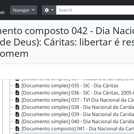
[Documento composto] 024 - Peditórios: correspo
Pesquisar
Opções de busca
Navegar
[Documento simples] 025 - Spot Dia Cáritas 2005,
[Documento simples] 026 - Spot Dia Cáritas 2005,
nto composto 042 - Dia Nacio
[Documento simples] 027 - Spot Dia Cáritas rádio
[Documento simples] 028 - Dia Cáritas 2006: spot
de Deus): Cáritas: libertar é
[Documento simples] 029 - Santuário de Nossa Senh
[Documento simples] 030 - Igreja de Nossa Senhora da Conc
homem
[Documento simples] 031 - Spot [Dia] Cáritas 2005
[Documento simples] 032 - Spot Dia Cáritas 2006
[Documento simples] 033 - Dia Cáritas 2006, 2006
[Documento simples] 034 - Missa: Dia Cáritas, Évo
[Documento simples] 035 - SIC - Dia Cáritas
[Documento simples] 036 - SIC - Dia Cáritas, 2005
[Documento simples] 037 - TVI Dia Nacional da Cá
[Documento simples] 038 - Dia Nacional da Carid
[Documento simples] 039 - Dia Nacional da Cari
[Documento simples] 040 - Dia Nacional da Caridade (Dia do C
[Documento composto] 041 - Dia Nacional da Caridade (Dia do