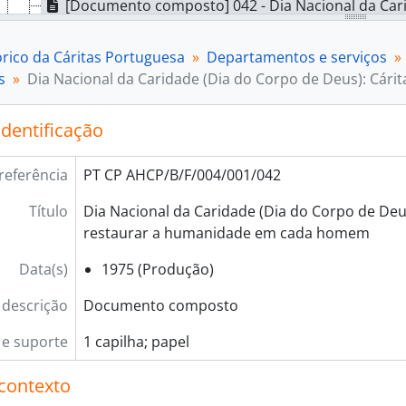
[Documento composto] 042 - Dia Nacional da Caridade (Dia do Corpo 
[Documento composto] 043 - Dia Nacional da Caridade 
[Documento composto] 044 - Cáritas: comunicação
órico da Cáritas Portuguesa
Departamentos e serviços
[Documento simples] 045 - Dia Cáritas. Cáritas:
s
Dia Nacional da Caridade (Dia do Corpo de Deus): Cári
[Documento composto] 046 - Dia Nacional da Cárit
[Documento composto] 047 - Dia Cáritas. Cáritas: 
identificação
[Documento composto] 048 - Dia Cáritas. Cáritas:
[Documento composto] 049 - Dia Cáritas. Cáritas: 
referência
PT CP AHCP/B/F/004/001/042
[Documento composto] 050 - Dia Nacional da Cárita
[Documento simples] 051 - Dia Cáritas: criar trab
Título
Dia Nacional da Caridade (Dia do Corpo de Deus)
[Documento simples] 052 - Dia Cáritas: paróquia 
restaurar a humanidade em cada homem
[Documento simples] 053 - Cáritas, Dia Nacional:
[Documento composto] 054 - Cartazes Dia Cáritas,
Data(s)
1975 (Produção)
[Documento simples] 055 - [Spot peditório anual C
 descrição
Documento composto
[Documento simples] 056 - Palavras sem tempo, [
[Documento simples] 057 - Caixa de peditório [obje
e suporte
1 capilha; papel
[Subsérie] 002 - Semana Cáritas, 1999 - 2014
[Subsérie] 003 - Campanhas diversas, [1979] - 2021
contexto
[Subsérie] 004 - Campanha 10 Milhões de Estrelas, 20