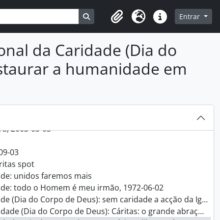
ndência, 1980 - 2000
Busque na página de navegação
Entrar
Clipboard
Idioma
Ligações rápidas
 2005
 2005
nal da Caridade (Dia do
 2005, 2005
 áudio, 2006-09-03
 restaurar a humanidade em
ora da Atalaia, Montijo: Eucaristia Dia Cáritas
eição, Silves: III Domingo da Quaresma - Dia Cáritas, 2007-11-03
, 2005
ra, 2003-03-03
-09-03
ritas spot
ade: unidos faremos mais
dade: todo o Homem é meu irmão, 1972-06-02
orpo de Deus): sem caridade a acção da Igreja não é completa, 1973
 Corpo de Deus): Cáritas: o grande abraço da reconciliação, 1974