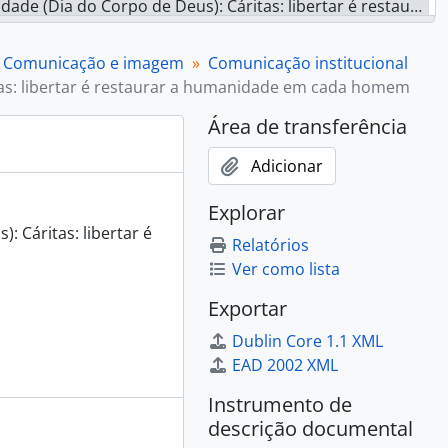
de Deus): Cáritas: libertar é restaurar a humanidade em cada homem, 1975
(Dia do Corpo de Deus): educar é crescer para a vida, 1976
 cristã de bens, 1978
Comunicação e imagem
Comunicação institucional
 grupo em acção na comunidade, 1983-06-03
tas: libertar é restaurar a humanidade em cada homem
as: contra a pobreza participação e ação, 1985
Área de transferência
abraço para a vida, [1985]
 Acção para o desenvolvimento, [1985]
Adicionar
partilhar é bom: faz-nos irmãos, 1986-02-03
s: a caridade constrói família, [198?]
Explorar
alho, diminuir pobreza, 1996-12-03
: Cáritas: libertar é
Relatórios
viva, compromisso social, 1997-02-03
Ver como lista
 acção transformadora, 1999-07-03
 1973 - 1997
Exportar
áritas], [2014]
Dublin Core 1.1 XML
1987]
EAD 2002 XML
to], [s.d.]
Instrumento de
descrição documental
03 - 2013