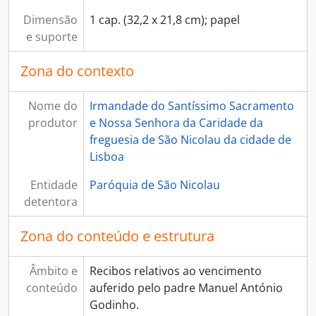
[Subfundo] CNSC - Congregação de Nossa Senhora da Caridade, 1739-06-08 - 1857-07-31
Dimensão
1 cap. (32,2 x 21,8 cm); papel
[Subfundo] ISS - Irmandade do Santíssimo Sacramento, 1636 - 1881-12-22
e suporte
Zona do contexto
Nome do
Irmandade do Santíssimo Sacramento
produtor
e Nossa Senhora da Caridade da
freguesia de São Nicolau da cidade de
Lisboa
Entidade
Paróquia de São Nicolau
detentora
Zona do conteúdo e estrutura
Âmbito e
Recibos relativos ao vencimento
conteúdo
auferido pelo padre Manuel António
Godinho.