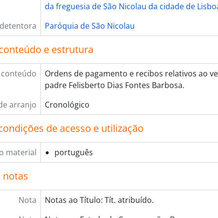
[Documento composto] 021 - Irmandade. Ordenados. E
da freguesia de São Nicolau da cidade de Lisbo
[Documento composto] 022 - Irmandade. Gratificaçõe
[Série] 12 - Despesas com seguros, 1813-06-15 - 1873-05
 detentora
Paróquia de São Nicolau
[Série] 13 - Despesas de expediente, 1756-03-15 - 1872-0
[Série] 14 - Outras receitas e despesas, 1752 - 1991
conteúdo e estrutura
[Subsecção] C - Comissão Revisora de Contas, 1871-10-29 -
[Subsecção] D - Companhia Auxiliadora, 1845 - 1949-10-04
 conteúdo
Ordens de pagamento e recibos relativos ao v
[Subsecção] E - Escolas da Irmandade, 1832-05-01 - 1971-06
padre Felisberto Dias Fontes Barbosa.
[Subsecção] F - Fábrica da Igreja, 1756-04-09 - 1873-06-30
de arranjo
Cronológico
cção] B - Assembleia Geral, 1758-05-21 - 1968-03-05
bfundo] CNSC - Congregação de Nossa Senhora da Caridade,
condições de acesso e utilização
bfundo] ISS - Irmandade do Santíssimo Sacramento, 1636 -
o material
português
 notas
Nota
Notas ao Título: Tít. atribuído.