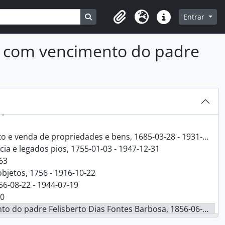
Busque na página de navegação
Entrar
Clipboard
Idioma
Ligações rápidas
e da freguesia de São Nicolau da cidade de Lisboa, 1621 - 2009-06-15
 com vencimento do padre
, 1849-12-27 - 1932
31
e venda de propriedades e bens, 1685-03-28 - 1931-11-07
cia e legados pios, 1755-01-03 - 1947-12-31
963
objetos, 1756 - 1916-10-22
56-08-22 - 1944-07-19
30
re Felisberto Dias Fontes Barbosa, 1856-06-12 - 1856-06-30
s de vários capelães, 1871-07-31 - 1873-06-30