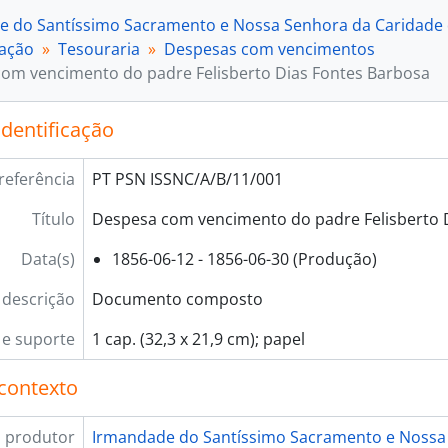
[Documento composto] 003 - Despesa com vencimento do
e do Santíssimo Sacramento e Nossa Senhora da Caridade d
[Documento composto] 004 - Despesa com vencimento do cap
ração
Tesouraria
Despesas com vencimentos
[Documento composto] 005 - Despesa com vencimento do padre Joaquim António do
om vencimento do padre Felisberto Dias Fontes Barbosa
[Documento composto] 006 - Despesa com vencimento do pad
[Documento composto] 007 - Despesa com vencimento do p
identificação
[Documento composto] 008 - Despesa com vencimento do
[Documento composto] 009 - Despesa com o vencimento do cónego
referência
PT PSN ISSNC/A/B/11/001
[Documento composto] 010 - Despesa com o vencimento d
[Documento composto] 011 - Despesa com o vencimento do 
Título
Despesa com vencimento do padre Felisberto 
[Documento composto] 012 - Despesa com o andador F
[Documento composto] 013 - Despesa com o andador A
Data(s)
1856-06-12 - 1856-06-30 (Produção)
[Documento simples] 014 - Despesa com o vencimento
 descrição
Documento composto
[Documento composto] 015 - Despesa com o vencimen
[Documento composto] 016 - Despesas com o andado
e suporte
1 cap. (32,3 x 21,9 cm); papel
[Documento composto] 017 - Empregados. Menino de cape
[Documento composto] 018 - Irmandade. Ordenados. S
contexto
[Documento composto] 019 - Irmandade. Ordenados. E
[Documento composto] 020 - Irmandade. Ordenados. E
 produtor
Irmandade do Santíssimo Sacramento e Nossa