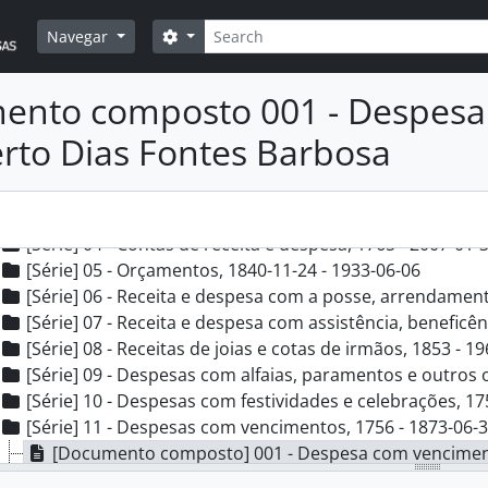
Pesquisar
Opções de busca
Navegar
 ISSNC - 02. Irmandade do Santíssimo Sacramento e Nossa Senhora da Caridad
cção] A - Administração, 1621 - 2009-06-15
ento composto 001 - Despesa
[Subsecção] A - Secretaria, 1621 - 2009-06-15
[Subsecção] B - Tesouraria, 1685-03-28 - 2007-01-31
erto Dias Fontes Barbosa
[Série] 01 - Relatórios de contas da Mesa Administrativa
[Série] 02 - Avaliação de bens, 1899-01-14
[Série] 03 - Caixa, 1820-11 - 1991-04-05
[Série] 04 - Contas de receita e despesa, 1765 - 2007-01-
[Série] 05 - Orçamentos, 1840-11-24 - 1933-06-06
[Série] 06 - Receita e despesa com a posse, arrendamento 
[Série] 07 - Receita e despesa com assistência, beneficên
[Série] 08 - Receitas de joias e cotas de irmãos, 1853 - 1
[Série] 09 - Despesas com alfaias, paramentos e outros 
[Série] 10 - Despesas com festividades e celebrações, 17
[Série] 11 - Despesas com vencimentos, 1756 - 1873-06-
[Documento composto] 001 - Despesa com vencimento do pad
[Documento composto] 002 - Despesa com vencimento