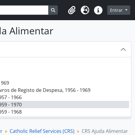
Busque na página de navegação
Entrar
Clipboard
Idioma
Ligações rápidas
023
a Alimentar
- 2004
1969
vros de Registo de Despesa, 1956 - 1969
57 - 1966
59 - 1970
59 - 1968
62 - 1964
63 - 1969
r
Catholic Relief Services (CRS)
CRS Ajuda Alimentar
64 - 1969