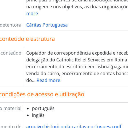
na origem e nos objetivos, as duas organizaç
more
 detentora
Cáritas Portuguesa
conteúdo e estrutura
 conteúdo
Copiador de correspondência expedida e rece
delegação do Catholic Relief Services em Roma 
encerramento do escritório em Lisboa (pagame
venda do carro, encerramento de contas banc
do
…
Read more
condições de acesso e utilização
o material
português
inglês
umento de
arquivo-historico-da-caritas-portuguesa.pdf