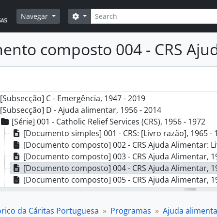
Pesquisar
Opções de busca
Navegar
] AHCP - Arquivo Histórico da Cáritas Portuguesa, 1946 - 2
cção] A - Organização e direção, 1946 - 2020
nto composto 004 - CRS Ajud
cção] B - Departamentos e serviços, 1947 - 2023
cção] C - Programas, 1946 - 2020
[Subsecção] A - Acolhimento temporário de crianças, 1946 
[Subsecção] B - Apoio social, 1970 - 2020
[Subsecção] C - Emergência, 1947 - 2019
[Subsecção] D - Ajuda alimentar, 1956 - 2014
[Série] 001 - Catholic Relief Services (CRS), 1956 - 1972
[Documento simples] 001 - CRS: [Livro razão], 1965 - 
[Documento composto] 002 - CRS Ajuda Alimentar: Li
[Documento composto] 003 - CRS Ajuda Alimentar, 19
[Documento composto] 004 - CRS Ajuda Alimentar, 19
[Documento composto] 005 - CRS Ajuda Alimentar, 19
[Documento composto] 006 - CRS Ajuda Alimentar, 19
[Documento composto] 007 - CRS Ajuda Alimentar, 19
órico da Cáritas Portuguesa
Programas
Ajuda alimenta
[Documento composto] 008 - CRS Ajuda Alimentar, 19