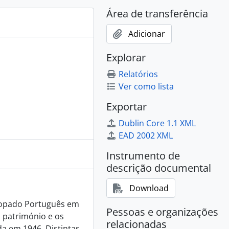
65 - 1969
Área de transferência
59 - 1967
Adicionar
1965 - 1970
o Comércio, 1969
Explorar
ografias, 1958 - 1972
ografias, 1959 - 1965
Relatórios
Ver como lista
Exportar
res, 1986 - 1992
s, 2013 - 2014
Dublin Core 1.1 XML
EAD 2002 XML
 1975
Instrumento de
descrição documental
 1997
Download
scopado Português em
- 2019
Pessoas e organizações
 património e os
- 2017
relacionadas
da em 1946. Distintas