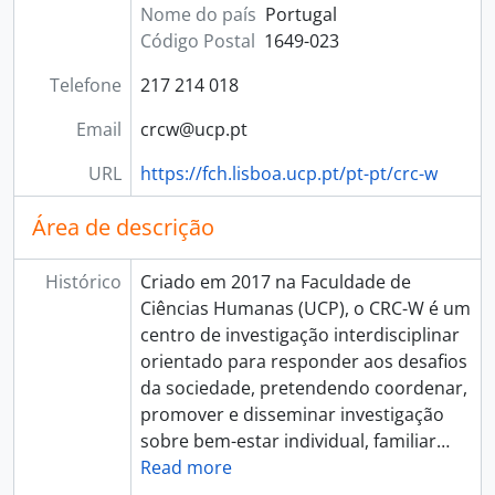
Nome do país
Portugal
Código Postal
1649-023
Telefone
217 214 018
Email
crcw@ucp.pt
URL
https://fch.lisboa.ucp.pt/pt-pt/crc-w
Área de descrição
Histórico
Criado em 2017 na Faculdade de
Ciências Humanas (UCP), o CRC-W é um
centro de investigação interdisciplinar
orientado para responder aos desafios
da sociedade, pretendendo coordenar,
promover e disseminar investigação
sobre bem-estar individual, familiar
…
Read more