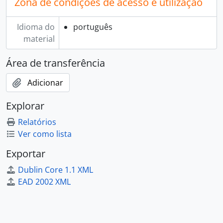
Zona de condições de acesso e utilização
[Documento simples] 177 - Ato de consagração de Portugal aos Sagrados Corações de Jesus e Maria, 1959-[?]-[?]
[Documento simples] 178 - Carta da Comissão Central para a Inauguração do Monumento a Cristo Rei, 1959-04-12 - ?
Idioma do
português
[Documento simples] 179 - Consagração das crianças e juventude aos Sagrados Corações de Jesus e Maria, 1959-04-13 - ?
material
[Documento simples] 180 - Circular aos colégios católicos e aos institutos religiosos, 1959-04-[?]
[Documento simples] 181 - Carta da Comissão Central para a Inauguração do Monumento a Cristo Rei, 1959-04-18 - ?
Área de transferência
[Documento simples] 182 - Consagração das Famílias aos Corações de Jesus e Maria, 1959-04-25 - ?
[Documento simples] 183 - Oração da cruzada nacional de orações pela consagração de Portugal, 1959-[?]-[?]
Adicionar
[Documento simples] 184 - Jesus Cristo Único Salvador, 1959-05-06 - ?
Explorar
[Documento simples] 185 - Cópia do esclarecimento enviado a António de Oliveira Salazar, 1959-05-12 - ?
[Documento simples] 186 - Cópia do esclarecimento devido, enviado a António de Oliveira Salazar, 1959-05-12 - ?
Relatórios
[Documento simples] 187 - Circular a todos os diretores de colégios e institutos, 1959-05-12 - ?
Ver como lista
[Documento simples] 188 - Cópia de carta ao Sub-secretário da Aeronáutica, 1959-05-12 - ?
Exportar
[Documento simples] 189 - Cópia de carta ao administrador da SACOR, 1959-05-12 - ?
[Documento simples] 190 - Instruções para realização da Procissão de Nossa Senhora de Fátima, 1959-05-12 - ?
Dublin Core 1.1 XML
[Documento simples] 191 - Programa geral da inauguração do Monumento Nacional a Cristo Rei, 1959-05-[?]
EAD 2002 XML
[Documento simples] 192 - Programa da Sessão Cultural no Pavilhão dos Desportos, 1959-05-[?]
[Documento simples] 193 - Ofício do chefe interino da 2ª Repartição do Estado Maior da Força Aérea, 1959-05-17 - ?
[Documento composto] 194 - Festa das crianças e da juventude no Restelo, 1959-[?]-[?]