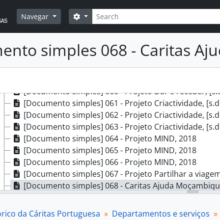
[Documento composto] 053 - Campanhas Cáritas Por
Pesquisar
Opções de busca
Navegar
[Documento composto] 054 - Campanhas Cáritas Por
[Documento composto] 055 - Campanhas Cáritas Por
[Documento composto] 056 - Campanhas Cáritas Por
nto simples 068 - Caritas A
[Documento composto] 057 - Campanhas Cáritas Por
[Documento composto] 058 - Campanhas Cáritas Por
[Documento simples] 059 - Encontro sobre o envelhecimento 
[Documento simples] 060 - Projeto Dar e receber, [s.d
[Documento simples] 061 - Projeto Criactividade, [s.d
[Documento simples] 062 - Projeto Criactividade, [s.d
[Documento simples] 063 - Projeto Criactividade, [s.d
[Documento simples] 064 - Projeto MIND, 2018
[Documento simples] 065 - Projeto MIND, 2018
[Documento simples] 066 - Projeto MIND, 2018
[Documento simples] 067 - Projeto Partilhar a viage
[Documento simples] 068 - Caritas Ajuda Moçambiqu
[Documento simples] 069 - 10 milhões de estrelas 20
[Documento simples] 070 - 10 milhões de estrelas 20
órico da Cáritas Portuguesa
Departamentos e serviços