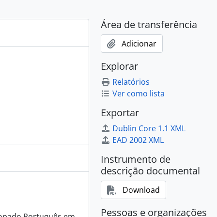
07, 2007
ade ás crianças, 2011
Área de transferência
io, 2011
 e partilha, [s.d.]
Adicionar
uesa, 1978 - 1980
Explorar
tuguesa 2023, 2023
Relatórios
Ver como lista
Exportar
Dublin Core 1.1 XML
EAD 2002 XML
Instrumento de
is, 2018 - 2019
descrição documental
Download
Pessoas e organizações
scopado Português em