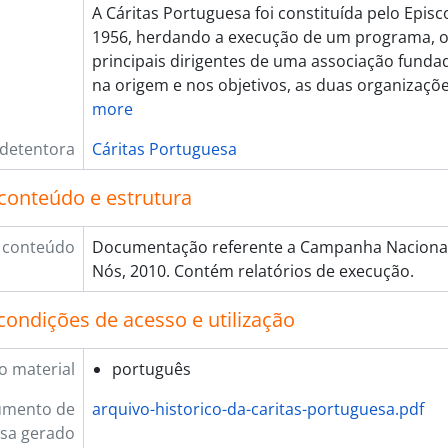
A Cáritas Portuguesa foi constituída pelo Epi
[Documento composto] 013 - Campanha Divani & 
1956, herdando a execução de um programa, o
[Documento composto] 014 - SIBS (2009), 2010
principais dirigentes de uma associação funda
[Documento composto] 015 - AHRESP (2010-2011)
na origem e nos objetivos, as duas organizaç
[Documento composto] 016 - BotaMinuto (2009-20
more
[Documento composto] 017 - Lusófona (2011), 20
[Documento simples] 018 - Spot Rádio Cáritas, [20
 detentora
Cáritas Portuguesa
[Documento simples] 019 - Spot Cáritas 2007 [rádi
[Documento simples] 020 - Spot Cáritas 2007 [rádi
conteúdo e estrutura
[Documento simples] 021 - Spot Cáritas 2007 [rádi
[Documento simples] 022 - Campanha de 2006: entr
 conteúdo
Documentação referente a Campanha Nacional
[Documento simples] 023 - Cáritas 2002 spot, 200
Nós, 2010. Contém relatórios de execução.
[Documento simples] 024 - Cáritas 2002 spot, 200
[Documento simples] 025 - SIC - Spot Cáritas Tere
condições de acesso e utilização
[Documento simples] 026 - SIC - Spot Cáritas Antó
[Documento simples] 027 - SIC - Spot Cáritas D. Jo
o material
português
[Documento simples] 028 - SIC - Spot Cáritas Brag
[Documento composto] 029 - A Cáritas Portuguesa ao ser
umento de
arquivo-historico-da-caritas-portuguesa.pdf
[Documento simples] 030 - Cáritas Portuguesa, 1
sa gerado