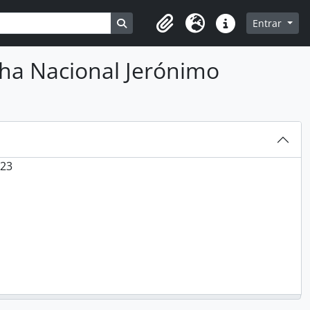
Busque na página de navegação
Entrar
Clipboard
Idioma
Ligações rápidas
a Nacional Jerónimo
023