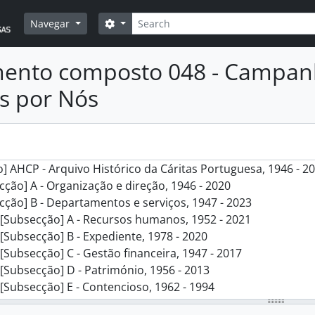
Pesquisar
Opções de busca
Navegar
ento composto 048 - Campanh
s por Nós
] AHCP - Arquivo Histórico da Cáritas Portuguesa, 1946 - 2
cção] A - Organização e direção, 1946 - 2020
cção] B - Departamentos e serviços, 1947 - 2023
[Subsecção] A - Recursos humanos, 1952 - 2021
[Subsecção] B - Expediente, 1978 - 2020
[Subsecção] C - Gestão financeira, 1947 - 2017
[Subsecção] D - Património, 1956 - 2013
[Subsecção] E - Contencioso, 1962 - 1994
[Subsecção] F - Comunicação e imagem, 1948 - 2023