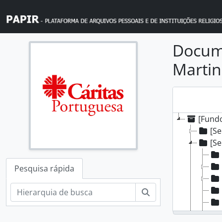
Skip to main content
Docum
Martin
[Fundo
[Se
[Se
Pesquisa rápida
Pesquisar