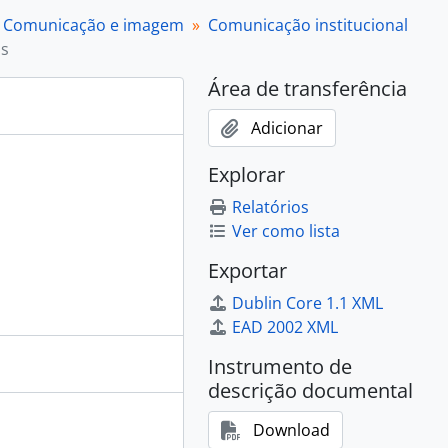
Comunicação e imagem
Comunicação institucional
 2018
ós
Área de transferência
Adicionar
Explorar
2005, 2002 - 2005
ia Várias, 2003 - 2010
Relatórios
Ver como lista
2008
Exportar
2009
0
Dublin Core 1.1 XML
lização de prevenção de Incêndios, 2004
EAD 2002 XML
Instrumento de
 2010
descrição documental
da Cáritas, 2007
Download
staurante, 2009