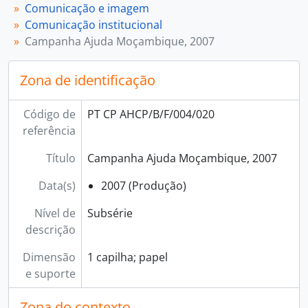
[Subsérie] 024 - Fundo Social Solidário, 2010 - 2017
Comunicação e imagem
[Subsérie] 025 - Campanha Ajuda Vítimas dos Incêndios, 2012, 2012
Comunicação institucional
[Série] 005 - Recortes de imprensa, 1981 - 2020
Campanha Ajuda Moçambique, 2007
[Série] 006 - Multimédia, [1941] - 2022
[Série] 007 - Objetos, 1948 - 2021
Zona de identificação
[Subsecção] G - Arquivo, 1966 - 2021
[Subsecção] H - Núcleo de Observação Social, 2003 - 2020
Código de
PT CP AHCP/B/F/004/020
[Subsecção] I - Cooperação Internacional, 1990 - 2022
referência
[Subsecção] J - Unidade de Estudos e de Instrumentos Sociais, 2018 - 2019
[Subsecção] L - Gestão da qualidade, 2005 - 2018
Título
Campanha Ajuda Moçambique, 2007
[Secção] C - Programas, 1946 - 2020
Data(s)
2007 (Produção)
Nível de
Subsérie
descrição
Dimensão
1 capilha; papel
e suporte
Zona do contexto