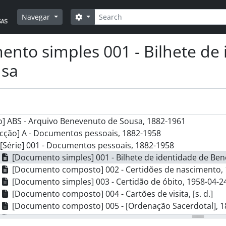
Pesquisar
Opções de busca
Navegar
nto simples 001 - Bilhete de
usa
] ABS - Arquivo Benevenuto de Sousa, 1882-1961
cção] A - Documentos pessoais, 1882-1958
[Série] 001 - Documentos pessoais, 1882-1958
[Documento simples] 001 - Bilhete de identidade de Be
[Documento composto] 002 - Certidões de nascimento, 
[Documento simples] 003 - Certidão de óbito, 1958-04-2
[Documento composto] 004 - Cartões de visita, [s. d.]
[Documento composto] 005 - [Ordenação Sacerdotal], 1
[Documento composto] 006 - Atribuição do título de "M