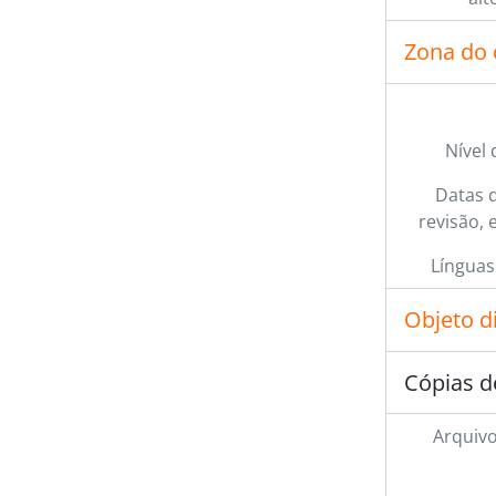
Zona do 
Nível 
Datas d
revisão, 
Línguas
Objeto d
Cópias d
Arquivo