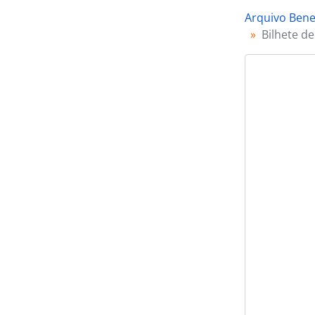
Arquivo Ben
Bilhete d
[Se
[Se
[Se