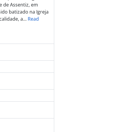
e de Assentiz, em
ido batizado na Igreja
alidade, a
…
Read