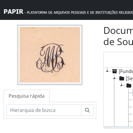
Skip to main content
Docume
de So
[Fundo
[Se
Pesquisa rápida
Pesquisar