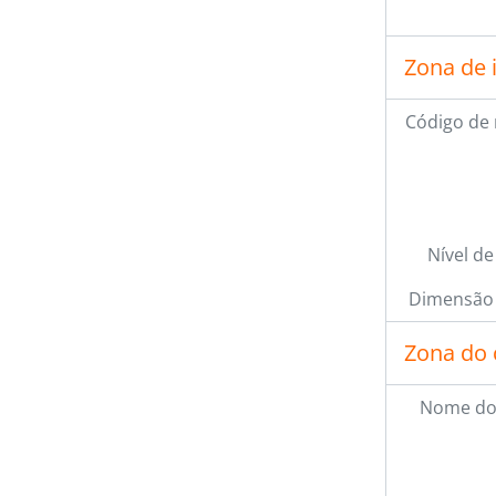
[Se
[Se
Zona de 
[Se
[Se
Código de 
[Se
[Se
[Se
Nível de
Dimensão 
Zona do 
Nome do