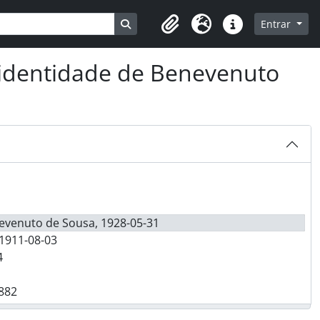
Busque na página de navegação
Entrar
Clipboard
Idioma
Ligações rápidas
 identidade de Benevenuto
nevenuto de Sousa, 1928-05-31
1911-08-03
4
882
onsenhor", 1922