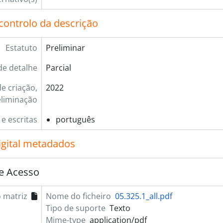
controlo da descrição
Estatuto
Preliminar
de detalhe
Parcial
e criação,
2022
eliminação
 e escritas
português
igital metadados
e Acesso
 matriz
Nome do ficheiro
05.325.1_all.pdf
Tipo de suporte
Texto
Mime-type
application/pdf