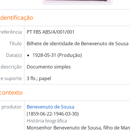
cção] E - Publicações, 1904 - 1927
cção] F - Postais ilustrados, c. 1923
identificação
cção] G - Fotografias, 1909-1931
cção] H - Pagelas, 1881-03-10-1938-12-25
referência
PT FBS ABS/A/001/001
cção] I - Publicações de terceiros, 1910-1940
cção] J - Escritos de terceiros, 1879 - 1928
Título
Bilhete de identidade de Benevenuto de Sousa
cção] L - Documentação de familiares, 1915 - 1958
Data(s)
1928-05-31 (Produção)
 descrição
Documento simples
e suporte
3 fls.; papel
contexto
 produtor
Benevenuto de Sousa
(1859-06-22-1946-03-30)
História biográfica
Monsenhor Benevenuto de Sousa, filho de Man