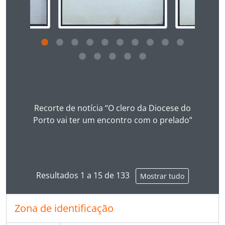
[Documento simples] 022 - Recorte de jornal com reação a homília do bispo sobre os capelães militares, 1972-03-01
[Documento simples] 023 - Recorte de jornal com nota do Paço Episcopal, 1972-03-14
[Documento simples] 024 - Recorte de artigo de jornal a contestar a homília do bispo do Porto sobre os capelães militares, 1972-03-15
[Documento simples] 025 - Recorte de artigo de jornal sobre a celebração da missa crismal, 1972-03-31
[Documento simples] 026 - Recorte de artigo de jornal sobre a censura, 1972-04-[--?]
[Documento simples] 027 - Recorte de artigo de jornal sobre a realidade de uma paróquia experimental, [1972-04-03]
Ao clicar no link deste título da descrição a página 
[Documento simples] 028 - Recorte de artigo de jornal sobre a censura na imprensa em Portugal, [ 1972-04-06]
[Documento simples] 029 - Recorte de artigo de jornal sobre o 100º Curso de Cristandade na diocese do Porto, [1972-04-09]
[Documento simples] 030 - Recorte de jornal sobre uma nota do paço episcopal relativa a “virtudes militares”, [1972-04-15]
Recorte de notícia “O clero da Diocese do
[Documento simples] 031 - Fotocópia de artigo de jornal cortado pela censura, [1972-04-18]
Porto vai ter um encontro com o prelado”
[Documento simples] 032 - Recorte de jornal sobre o aniversário do bispo do Porto, [1972-05-06]
[Documento simples] 033 - Recorte de notícia sobre programa no Dia Mundial das Comunicações Socias, [ 1972-05-12]
[Documento simples] 034 - Recorte de jornal sobre conferência do bispo sobre comunicação social, 1972-05-12]
[Documento simples] 035 - Recorte de jornal com nota da secretaria episcopal, [ 1972-05-13]
[Documento simples] 036 - Recorte de jornal sobre intervenção do bispo sobre igreja pós-conciliar, [1972-05-14]
Resultados 1 a 15 de 133
Mostrar tudo
[Documento simples] 037 - Recorte de jornal com transcrição de homília do bispo em Sto. Tirso, 1972-05-21
[Documento simples] 038 - Recorte de jornal sobre reunião do Conselho Presbiteral da diocese do Porto, [ 1972-05-25]
Zona de identificação
[Documento simples] 039 - Recorte de jornal com notícia sobre apedrejamento, 1972-05-30
[Documento simples] 040 - Recorte de jornal sobre apedrejamento paço episcopal, 1972-05-30