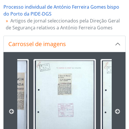
[Documento simples] 003 - Recorte de artigo de jornal sobre retorno do bispo, 1969-12-20]
Processo individual de António Ferreira Gomes bispo
[Documento simples] 004 - Suplemento de jornal com homília do dia da Paz, 1970-01-10
do Porto da PIDE-DGS
[Documento simples] 005 - Recorte de artigo de jornal sobre um prefácio a edição de livro de Sofia de Mello Breyner, [1970-01-30]
Artigos de jornal seleccionados pela Direção Geral
[Documento simples] 006 - Recorte de artigo de jornal sobre revisão dos programas de ensino de religião e moral, [ 1970-02-21]
de Segurança relativos a António Ferreira Gomes
[Documento simples] 007 - Recorte de artigo de jornal sobre o direito à informação, [ 1970-02-24]
[Documento simples] 008 - Recorte de artigo de jornal sobre os males da falta de informação, [ 1970-02-24]
[Documento simples] 009 - Recorte de um artigo jornalístico datado de 1970-02-24 intitulado “Ao inaugurar a «Semana de Divulgação do Livro» - Só se descobre a verdade dando às pessoas meios de cultura – afirmou num discurso o bispo do Porto” compilado pela Direção Geral de Segurança – Delegação no Porto - Secção Central, [post. 1970-02-24]
Carrossel de imagens
[Documento simples] 010 - Recorte de artigo de jornal sobre reunião do bispo com os vigários episcopais, [1970-03-02]
[Documento simples] 011 - Recorte de artigo de jornal sobre a preparação da Páscoa com os membros da Liga Universitária Católica, [1970-03-08]
Ao alterar o slide atual deste carrossel, o título 
[Documento simples] 012 - Recorte de artigo de jornal sobre nova direção de "Stella Maris", [ 1970-03-20]
[Documento simples] 013 - Recorte de artigo de jornal com carta aberta de Videira Pires, [ 1970-04-30]
[Documento simples] 014 - Recorte de artigo de jornal sobre visita do bispo a Canelas, [ 1970-05-11]
[Documento simples] 015 - Recorte de artigo de jornal sobre homília do bispo sobre o apostolado dos leigos, [ 1970-05-18]
[Documento simples] 016 - Recorte de jornal sobre as comemorações da elevação de Penafiel a diocese, [1970-06-22]
[Documento simples] 017 - Recorte de artigo de jornal sobre encontro "Fé e Contestação", [1970-09-25]
[Documento simples] 018 - Recorte de artigo de jornal sobre a inauguração do Centro Paroquial de Milheirós de Poiares, [1970-09-25]
[Documento simples] 019 - Recorte de artigo de jornal sobre posição do bispo no âmbito de curso sobre emigração, [1970-11-27]
[Documento simples] 020 - Recorte de artigo de jornal sobre curso sobre emigração, [1970-11-27]
[Documento simples] 021 - Recorte de notícia de jornal sobre uma visita a realizar pelo bispo, [1972-02-18]