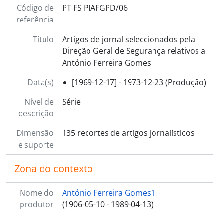
Código de
PT FS PIAFGPD/06
[Documento simples] 041 - Recorte de jornal sobe apedrejamento do paço, 1972-05-30
referência
[Documento simples] 042 - Recorte de jornal sobre a não identificação dos autores de apedrejamento, 1972-05-31
[Documento simples] 043 - Recorte de jornal a lamentar o apedrejamento do paço episcopal, 1972-06-01
Título
Artigos de jornal seleccionados pela
[Documento simples] 044 - Recorte de jornal sobre posição dos dirigentes diocesanos da Ação Católica, 1972-06-01
Direção Geral de Segurança relativos a
[Documento simples] 045 - Recorte de jornal sobre manifestação de solidariedade com o bispo, 1972-06-01
António Ferreira Gomes
[Documento simples] 047 - Recorte de jornal sobre homília no Te Deum pelo papa, 1972-07-01
[Documento simples] 046 - Recorte de jornal com carta de leitor sobre a questão do desagravo, 1972-06-02
Data(s)
[1969-12-17] - 1973-12-23 (Produção)
[Documento simples] 048 - Recorte de jornal com agenda do bispo nessa semana, 1972-07-22
Nível de
Série
[Documento simples] 049 - Recorte de jornal com notícia sobre a audiência do papa ao bispo do Porto, 1972-08-25
descrição
[Documento simples] 050 - Recorte de jornal sobre Mozelos, 1972-09-11
[Documento simples] 051 - Recorte de jornal sobre movimentos em Mozelos, 1972-09-23
Dimensão
135 recortes de artigos jornalísticos
[Documento simples] 052 - Recorte de jornal com artigo sobre eventos em Mozelos, 1972-09-23
e suporte
[Documento simples] 053 - Recorte de jornal sobre reunião do bispo com representantes de Mozelos, [ 1972-10-12]
[Documento simples] 054 - Recorte de jornal sobre a continuação dos eventos em Mozelos, [1972-10-25]
Zona do contexto
[Documento simples] 055 - Recorte de jornal sobre a recém criada paróquia de Vergada, [1972-10-25]
[Documento simples] 056 - Recorte de jornal sobre comício no adro, 1972-10-25]
Nome do
António Ferreira Gomes1
[Documento simples] 057 - Recorte de jornal sobre opinião do bispo sobre a falta de padres, [ 1972-11-08]
produtor
(1906-05-10 - 1989-04-13)
[Documento simples] 058 - Recorte de jornal sobre conferência do bispo do Porto em Guimarães, [1972-11-27]