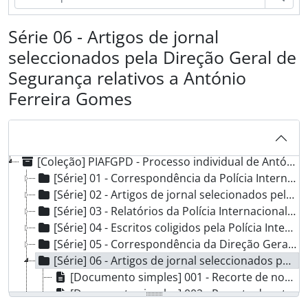
Série 06 - Artigos de jornal
seleccionados pela Direção Geral de
Segurança relativos a António
Ferreira Gomes
[Coleção] PIAFGPD - Processo individual de António Ferreira Gomes bispo do Porto da PIDE-DGS, 1959 - 1973-12-31
[Série] 01 - Correspondência da Polícia Internacional da Defesa do Estado, [post. 1959-[--?]-[--?] - 1969-07-05
[Série] 02 - Artigos de jornal selecionados pela Polícia Internacional da Defesa do Estado relativos a António Ferreira Gomes, 1963-12-27 - [1969-11-11]
[Série] 03 - Relatórios da Polícia Internacional da Defesa do Estado, 1965-11-27 - 1969-09-20
[Série] 04 - Escritos coligidos pela Polícia Internacional da Defesa do Estado referentes a D. António e à diocese, [ 1959 - [1971?]
[Série] 05 - Correspondência da Direção Geral de Segurança, 1970 - 1973-12-31
[Série] 06 - Artigos de jornal seleccionados pela Direção Geral de Segurança relativos a António Ferreira Gomes, [1969-12-17] - 1973-12-23
[Documento simples] 001 - Recorte de notícia “O clero da Diocese do Porto vai ter um encontro com o prelado”, [1969-12-17]
[Documento simples] 002 - Recorte de artigo de jornal sobre visita a uma exposição de trabalhos na Escola Aurélia de Sousa, [1969-12-18]