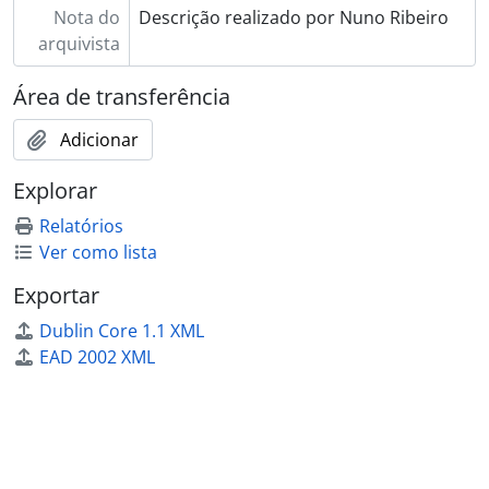
[Documento simples] 078 - Recorte de jornal sobre presença do bispo em reunião dos rotários do Porto, 1973-03-27
Nota do
Descrição realizado por Nuno Ribeiro
[Documento simples] 079 - Recorte de jornal sobre os ministérios laicais, 1973-04-02
arquivista
[Documento simples] 080 - Recorte de jornal sobre pontifical de Páscoa, 1973-04-23
[Documento simples] 081 - Recorte de jornal com notícia sobre visita a obras em paróquia, 1973-04-26
Área de transferência
[Documento simples] 082 - Recorte de jornal sobre tema central das comemorações das bodas de prata episcopais, 1973-04-28
Adicionar
[Documento simples] 083 - Recorte de jornal com editorial sobre lugar do bispo, 1973-04-28
[Documento simples] 084 - Recorte de jornal sobre reflexões em relação à reforma da igreja, 1973-04-29
Explorar
[Documento simples] 085 - Recorte de jornal com reflexões sobre papel clero e leigos, 1973-04-29
[Documento simples] 086 - Recorte de jornal com reflexões do bispo sobre renovação da igreja, 1973-04-30
Relatórios
[Documento simples] 087 - Recorte de jornal sobre abertura da igreja, 1973-05-03
Ver como lista
[Documento simples] 089 - Recorte de jornal sobre alocuções nas bodas de prata episcopais, 1973-05-03
Exportar
[Documento simples] 090 - Recorte de jornal com notícia sobre programa das celebrações dos 25 anos de bispo, 1973-05-03
[Documento simples] 091 - Recorte de jornal com reportagem sobre celebrações dos 25 anos de episcopado, 1973-05-03
Dublin Core 1.1 XML
[Documento simples] 092 - Recorte de jornal com editorial sobre lugar do bispo, 1973-05-05
EAD 2002 XML
[Documento simples] 093 - Recorte de jornal com reportagem das celebrações de aniversário episcopal, 1973-05-05
[Documento simples] 094 - Recorte de jornal de anúncio de inscrições para almoço, 1973-05-12
[Documento simples] 095 - Recorte de jornal com notícia da festa em honra do bispo na sua freguesia natal, 1973-05-14
[Documento simples] 096 - Recorte de jornal com benção apostólica nos 25 anos de bispo, 1973-05-19
[Documento simples] 097 - Recorte de jornal com nota sobre entrevista futura, 1973-05-19