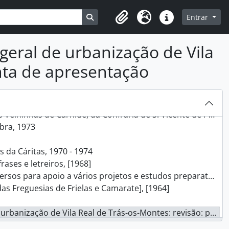
ojeto, 1970
69
Busque na página de navegação
Entrar
Clipboard
Idioma
Ligações rápidas
al e habitações no Bairro de Vila Nova, Portalegre, 1969 - 1970
rtolomeu, Portalegre, 1970 - 1975
eral de urbanização de Vila
 do Lumiar, 1970 - 1972
s, 1971
anta de apresentação
eche de Tires, 1972 - 1973
eto, 1972 - 1973
inhas de Carnide, da Confraria de S. Vicente de Paulo, [s.d.]
bra, 1973
 da Cáritas, 1970 - 1974
ases e letreiros, [1968]
apoio a vários projetos e estudos preparatórios, [1964] - 1973
as Freguesias de Frielas e Camarate], [1964]
 Vila Real de Trás-os-Montes: revisão: planta de apresentação, [s.d.]
 Vila Real de Trás-os-Montes: revisão: planta de apresentação, [s.d.]