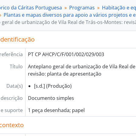
[Documento simples] 005 - Anteplano geral de urbanização de
órico da Cáritas Portuguesa
Programas
Habitação e e
[Documento simples] 006 - Centro de Acção Socia
Plantas e mapas diversos para apoio a vários projetos e 
[Documento simples] 007 - [Extrato do mapa da
 geral de urbanização de Vila Real de Trás-os-Montes: revi
[Documento simples] 008 - [Extrato do mapa da
[Documento simples] 009 - [Extrato do mapa de 
identificação
[Documento simples] 010 - [Extrato do mapa de 
[Documento simples] 011 - Planta da cidade: l
referência
PT CP AHCP/C/F/001/002/029/003
[Documento simples] 012 - Colónia de Repouso de Educação Popu
[Documento simples] 013 - [Fátima], [s.d.]
Título
Anteplano geral de urbanização de Vila Real de
[Documento simples] 014 - [Fátima], [s.d.]
revisão: planta de apresentação
[Documento simples] 015 - [Peça desenhada] R/
[Documento simples] 016 - [Peça desenhada] [1.
Data(s)
[s.d.] (Produção)
[Documento simples] 017 - Comunidade da Missão N.ª Senh
 descrição
Documento simples
[Documento simples] 018 - Painel Tipo B, 1968
[Documento simples] 019 - [Peça desenhada], 1
e suporte
1 peça desenhada; papel
[Documento simples] 020 - Casas desmontávei
[Documento simples] 021 - Casa Tipo 2, 1968-0
contexto
[Documento simples] 022 - Casa Tipo 1, 1968-0