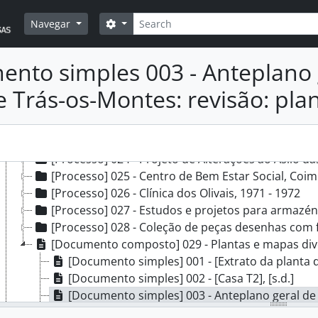
[Processo] 015 - Centro Social, Praias do Sado: Pr
Pesquisar
[Processo] 016 - Jardim Infantil, Algés: Projeto, 19
Opções de busca
Navegar
[Processo] 017 - Projetos para construção de centro soci
[Processo] 018 - Centro Social e habitações, S. Ba
nto simples 003 - Anteplano g
[Processo] 019 - Creche e Centro Social, Charneca
[Processo] 020 - Salas de Estudo de Tempos Livre
e Trás-os-Montes: revisão: pl
[Processo] 021 - Centro Social, Jardim Infantil e Cr
[Processo] 022 - Creche e Jardim Infantil: Anteproj
[Processo] 023 - Jardim Infantil, Sintra, [197?]
[Processo] 024 - Projeto de Alterações ao Asilo das Velh
[Processo] 025 - Centro de Bem Estar Social, Coim
[Processo] 026 - Clínica dos Olivais, 1971 - 1972
[Processo] 027 - Estudos e projetos para armazéns
[Processo] 028 - Coleção de peças desenhas com fr
[Documento composto] 029 - Plantas e mapas diversos para 
[Documento simples] 001 - [Extrato da planta d
[Documento simples] 002 - [Casa T2], [s.d.]
[Documento simples] 003 - Anteplano geral de urbanização de
[Documento simples] 004 - Anteplano geral de urbanização de