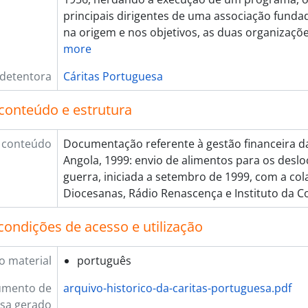
[Série] 006 - Multimédia, [1941] - 2022
principais dirigentes de uma associação funda
[Série] 007 - Objetos, 1948 - 2021
na origem e nos objetivos, as duas organizaç
[Subsecção] G - Arquivo, 1966 - 2021
more
[Subsecção] H - Núcleo de Observação Social, 2003 - 2020
[Subsecção] I - Cooperação Internacional, 1990 - 2022
 detentora
Cáritas Portuguesa
[Subsecção] J - Unidade de Estudos e de Instrumentos Socia
[Subsecção] L - Gestão da qualidade, 2005 - 2018
conteúdo e estrutura
cção] C - Programas, 1946 - 2020
 conteúdo
Documentação referente à gestão financeira 
Angola, 1999: envio de alimentos para os deslo
guerra, iniciada a setembro de 1999, com a col
Diocesanas, Rádio Renascença e Instituto da 
condições de acesso e utilização
o material
português
umento de
arquivo-historico-da-caritas-portuguesa.pdf
sa gerado