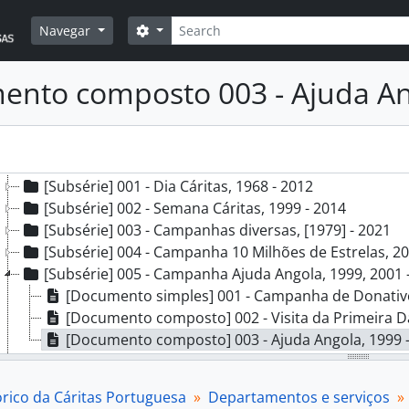
[Subsecção] C - Gestão financeira, 1947 - 2017
Pesquisar
Opções de busca
Navegar
[Subsecção] D - Património, 1956 - 2013
[Subsecção] E - Contencioso, 1962 - 1994
[Subsecção] F - Comunicação e imagem, 1948 - 2023
nto composto 003 - Ajuda A
[Série] 001 - Correspondência, 2004 - 2005
[Série] 002 - Atividade de suporte administrativo, 1995 -
[Série] 003 - Imagem Institucional, [194?] - 2023
[Série] 004 - Comunicação institucional, 1968 - 2021
[Subsérie] 001 - Dia Cáritas, 1968 - 2012
[Subsérie] 002 - Semana Cáritas, 1999 - 2014
[Subsérie] 003 - Campanhas diversas, [1979] - 2021
[Subsérie] 004 - Campanha 10 Milhões de Estrelas, 20
[Subsérie] 005 - Campanha Ajuda Angola, 1999, 2001 
[Documento simples] 001 - Campanha de Donativos
[Documento composto] 002 - Visita da Primeira Dama de
[Documento composto] 003 - Ajuda Angola, 1999 
[Subsérie] 006 - Campanha Ajuda Portugal, Incêndios,
[Subsérie] 007 - Campanha Ajuda Vítimas do Sudeste A
órico da Cáritas Portuguesa
Departamentos e serviços
[Subsérie] 008 - Campanha Ajuda Portugal, Incêndios,