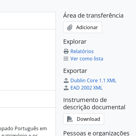
7, 2007 - 2009
- 2010
Área de transferência
Adicionar
10 - 2011
Explorar
ue, 2000, 2001 - 2005
ovo, 1999, 1999
Relatórios
2001 - 2006
Ver como lista
 de Caridade, 2002, 2002 - 2009
Exportar
ominicana, 2004, 2004 - 2007
005 - 2006
Dublin Core 1.1 XML
 2007
EAD 2002 XML
sh, 2007, 2007 - 2011
Instrumento de
ue, 2008, 2008 - 2011
descrição documental
 - 2012
Download
os, 2012, 2012
scopado Português em
Pessoas e organizações
 património e os