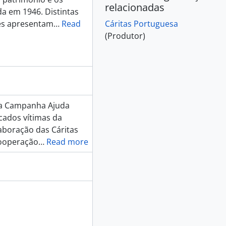
relacionadas
da em 1946. Distintas
ões apresentam
…
Read
Cáritas Portuguesa
(Produtor)
is, 2018 - 2019
da Campanha Ajuda
cados vítimas da
aboração das Cáritas
Cooperação
…
Read more