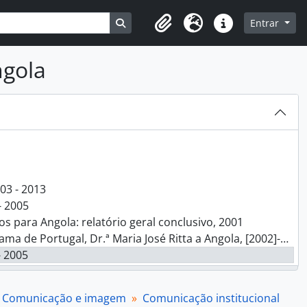
Busque na página de navegação
Entrar
Clipboard
Idioma
Ligações rápidas
ngola
 2018
03 - 2013
- 2005
 para Angola: relatório geral conclusivo, 2001
 Portugal, Dr.ª Maria José Ritta a Angola, [2002]-[10]-[?]
- 2005
 2003, 2001 - 2006
siático, 2004, 2004 - 2012
Comunicação e imagem
Comunicação institucional
 2005, 2005 - 2008