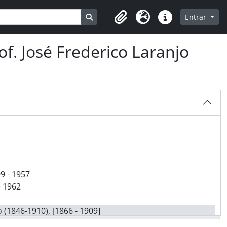
Busque na página de navegação
Entrar
Clipboard
Idioma
Ligações rápidas
f. José Frederico Laranjo
99 - 1957
- 1962
 (1846-1910), [1866 - 1909]
]