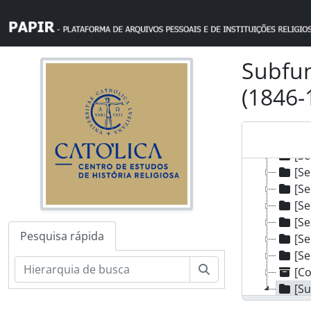
Skip to main content
Subfun
(1846-
[Fundo
[Se
[Se
[Se
[Se
[Se
Pesquisa rápida
[Se
[Se
Pesquisar
[Co
[Su