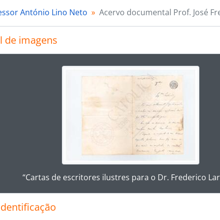
essor António Lino Neto
Acervo documental Prof. José Fr
l de imagens
rar o slide atual deste carrossel, o título da descrição ex
ar no link deste título da descrição a página de visualização
“Cartas de escritores ilustres para o Dr. Frederico La
identificação