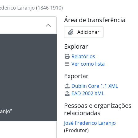
ederico Laranjo (1846-1910)
Área de transferência
Adicionar
ibido no carrossel seguinte será alterado. Clicando em qualq
Explorar
Relatórios
Ver como lista
Exportar
Dublin Core 1.1 XML
EAD 2002 XML
Pessoas e organizações
 da descrição deste objeto digital será aberta. O texto deste
ranjo”
relacionadas
José Frederico Laranjo
(Produtor)