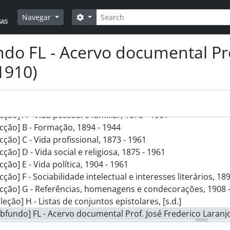
Pesquisar
Opções de busca
Navegar
do FL - Acervo documental Pro
1910)
] AALN - Arquivo Professor António Lino Neto, 1873 - 1961
cção] A - Vida pessoal e familiar, 1873 - 1961
cção] B - Formação, 1894 - 1944
cção] C - Vida profissional, 1873 - 1961
cção] D - Vida social e religiosa, 1875 - 1961
cção] E - Vida política, 1904 - 1961
cção] F - Sociabilidade intelectual e interesses literários, 18
cção] G - Referências, homenagens e condecorações, 1908 
leção] H - Listas de conjuntos epistolares, [s.d.]
bfundo] FL - Acervo documental Prof. José Frederico Laranjo
[Secção] A - Contactos e relacionamento social, [1866 - 1909