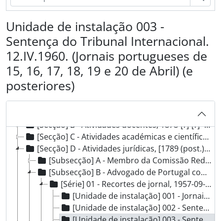
Unidade de instalação 003 -
Sentença do Tribunal Internacional.
12.IV.1960. (Jornais portugueses de
15, 16, 17, 18, 19 e 20 de Abril) (e
posteriores)
[Fundo] AGBC - Arquivo Guilherme Braga da Cruz, [post. 1789] - 1983-05-07
[Secção] A - Atividades estudantis, 1919-[?]-[?] - 1973-[07]-[?]
[Secção] B - Atividades docentes, 1878-[?]-[?] - 1977-06-23
[Secção] C - Atividades académicas e científicas, 1851-[?]-[?] - 1977-02-23
[Secção] D - Atividades jurídicas, [1789 (post.)] - 1977-02-07
[Subsecção] A - Membro da Comissão Redatora do Novo Código Civil, [1789 (post.)] - [1966]-[?]-[?]
[Subsecção] B - Advogado de Portugal contra a União Indiana, 1957-08-17 - 1960-09-28
[Série] 01 - Recortes de jornal, 1957-09-27 - 1960-09-28
[Unidade de instalação] 001 - Jornais portugueses com notícias do pleito, 1957-09-27 - 1959-12-12
[Unidade de instalação] 002 - Sentença do Tribunal Internacional (12.IV.1960) Jornais portugueses de 13 e 14 de Abril de 1960, 1960-04-13 - 1960-04-14
[Unidade de instalação] 003 - Sentença do Tribunal Internacional. 12.IV.1960. (Jornais portugueses de 15, 16, 17, 18, 19 e 20 de Abril) (e posteriores), 1960-04-15 - 1960-05-08