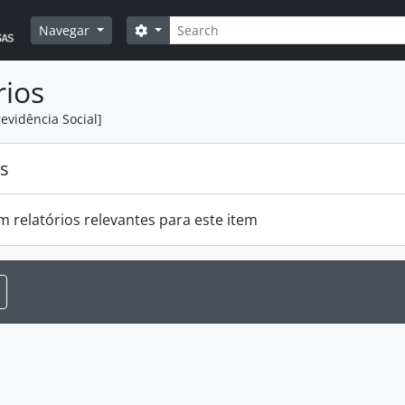
Pesquisar
Opções de busca
Navegar
rios
evidência Social]
os
m relatórios relevantes para este item