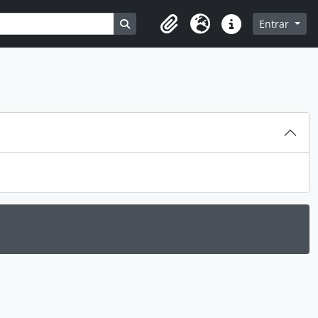
Busque na página de navegação
Entrar
Clipboard
Idioma
Ligações rápidas