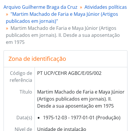
[Série] 07 - Recortes de jornal, diários, folhetos, folhetins, boletins, pósteres e brochuras, 1954-11-30 - 1976-09-13
Arquivo Guilherme Braga da Cruz
Atividades políticas
[Série] 08 - Listagens de composição da mesa, comissões e moradas dos deputados da Assembleia Nacional, 1952-03-14 - 1970-04-01
"Martim Machado de Faria e Maya Júnior (Artigos
[Unidade de instalação] 001 - Legião Portuguesa, 1954-03-05 - 1954-10-[?]
publicados em jornais)"
[Secção] F - Atividades empresariais, 1962-[?]-[?] - 1976-03-30
Martim Machado de Faria e Maya Júnior (Artigos
[Secção] G - Atividades religiosas, 1926-06-22 - 1977-02-09
publicados em jornais). II. Desde a sua aposentação
[Secção] H - Atividades cívicas e sociais, 1955-05-15 - 1974-02-[?]
em 1975
[Secção] I - Atividades de lazer, 1949-11-07 - 1963-09-27
[Série] 01 - Registos de memória, 1916-07-09 - 1971-06-05
Zona de identificação
[Série] 02 - Correspondência geral, 1934-08-08 - 1981-11-11
[Coleção] 03 - Documentos complementares, 1936-[?]-[?] - 2006-11-[?]
Código de
PT UCP/CEHR AGBC/E/05/002
referência
Título
Martim Machado de Faria e Maya Júnior
(Artigos publicados em jornais). II.
Desde a sua aposentação em 1975
Data(s)
1975-12-03 - 1977-01-01 (Produção)
Nível de
Unidade de instalação