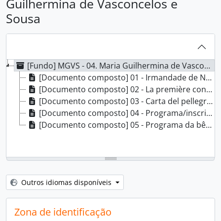
Guilhermina de Vasconcelos e
Sousa
[Fundo] MGVS - 04. Maria Guilhermina de Vasconcelos e Sousa, 1899-1961
[Documento composto] 01 - Irmandade de Nossa Senhora da Saúde de Lisboa, 1899-06-04
[Documento composto] 02 - La première consécration au Sacré Coeur de Jesus, 1933-09-28
[Documento composto] 03 - Carta del pellegrino – Giubileo dell’ Umana Redenzione, 1934-09-02
[Documento composto] 04 - Programa/inscrição nos dias Mariais das Filhas de Maria Imaculada, 1953-04-[?]
[Documento composto] 05 - Programa da bênção da Capela de Maria Imaculada medianeira das Filhas da Caridade de S. Vicente de Paula, 1953-12-[?]
Outros idiomas disponíveis
Zona de identificação