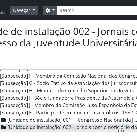
cção] B - Atividades docentes, 1878-[?]-[?] - 1977-06-23
Pesquisar
cção] C - Atividades académicas e científicas, 1851-[?]-[?] - 1
Opções de busca
Navegar
cção] D - Atividades jurídicas, [1789 (post.)] - 1977-02-07
cção] E - Atividades políticas, 1944-06-13 - 1983-05-07
e de instalação 002 - Jornais c
cção] F - Atividades empresariais, 1962-[?]-[?] - 1976-03-30
cção] G - Atividades religiosas, 1926-06-22 - 1977-02-09
sso da Juventude Universitária
[Subsecção] A - Membro de irmandades/confrarias e miseric
[Subsecção] B - Sócio do Centro Académico de Democracia Cr
[Subsecção] C - Cooperador do Opus Dei, 1950-01-[?] - 1976-
[Subsecção] D - Cavaleiro da Ordem Equestre do Santo Sepu
[Subsecção] F - Membro da Comissão Nacional dos Congress
[Subsecção] G - Sócio Efetivo da Associação dos Jurisconsul
[Subsecção] H - Membro do Conselho Superior da Universid
[Subsecção] I - Sócio fundador e Presidente da Assembleia Geral d
[Subsecção] J - Membro da Comissão Luso-Espanhola de Estudo
[Subsecção] K - Participante em encontros católicos, 1952-0
[Unidade de instalação] 001 - I Congresso Nacional da J.U
[Unidade de instalação] 002 - Jornais com o noticiário do I Congre
[Unidade de instalação] 003 - Jornadas Católicas de Direit