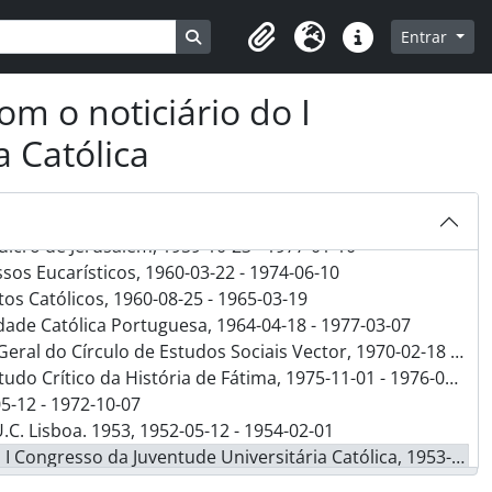
977-02-23
Busque na página de navegação
Entrar
Clipboard
Idioma
Ligações rápidas
om o noticiário do I
 Católica
órdias, 1926-06-22 - 1977-02-09
istã, 1951-01-[?] - 1971-12-15
11-[?]
lcro de Jerusalém, 1959-10-23 - 1977-01-10
os Eucarísticos, 1960-03-22 - 1974-06-10
tos Católicos, 1960-08-25 - 1965-03-19
ade Católica Portuguesa, 1964-04-18 - 1977-03-07
o Círculo de Estudos Sociais Vector, 1970-02-18 - 1976-11-02
 Crítico da História de Fátima, 1975-11-01 - 1976-02-04
5-12 - 1972-10-07
.C. Lisboa. 1953, 1952-05-12 - 1954-02-01
sso da Juventude Universitária Católica, 1953-04-16 - 1953-04-20
o. Lisboa - 3 a 5 de Fevereiro de 1956, 1956-02-[?]