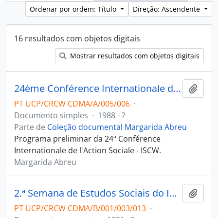
Ordenar por ordem: Título
Direção: Ascendente
16 resultados com objetos digitais
Mostrar resultados com objetos digitais
24ème Conférence Internationale de l'Action Sociale : droit et legislation - Action sociale - Développement social : programme préliminaire [publicação]
Adici
PT UCP/CRCW CDMA/A/005/006
·
Documento simples
·
1988 - ?
Parte de
Coleção documental Margarida Abreu
Programa preliminar da 24ª Conférence
Internationale de l'Action Sociale - ISCW.
Margarida Abreu
2.ª Semana de Estudos Sociais do Instituto de Assistência à Família
Adici
PT UCP/CRCW CDMA/B/001/003/013
·