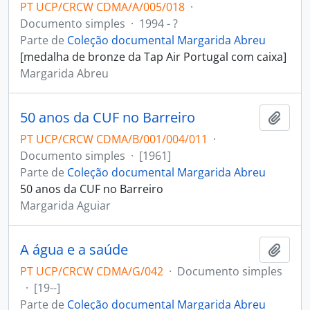
PT UCP/CRCW CDMA/A/005/018
·
Documento simples
·
1994 - ?
Parte de
Coleção documental Margarida Abreu
[medalha de bronze da Tap Air Portugal com caixa]
Margarida Abreu
50 anos da CUF no Barreiro
Adici
PT UCP/CRCW CDMA/B/001/004/011
·
Documento simples
·
[1961]
Parte de
Coleção documental Margarida Abreu
50 anos da CUF no Barreiro
Margarida Aguiar
A água e a saúde
Adici
PT UCP/CRCW CDMA/G/042
·
Documento simples
·
[19--]
Parte de
Coleção documental Margarida Abreu