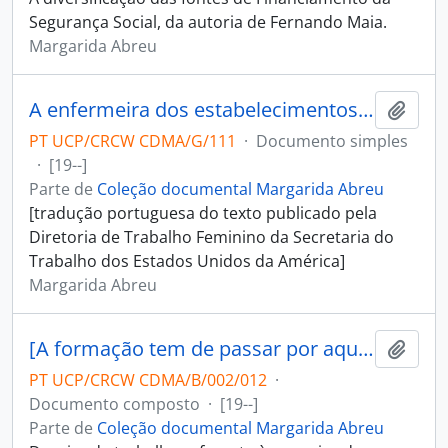
Segurança Social, da autoria de Fernando Maia.
Margarida Abreu
A enfermeira dos estabelecimentos industriais e a operária
Adici
PT UCP/CRCW CDMA/G/111
·
Documento simples
·
[19--]
Parte de
Coleção documental Margarida Abreu
[tradução portuguesa do texto publicado pela
Diretoria de Trabalho Feminino da Secretaria do
Trabalho dos Estados Unidos da América]
Margarida Abreu
[A formação tem de passar por aqui: as histórias de vida no Projecto Prosalus]
Adici
PT UCP/CRCW CDMA/B/002/012
·
Documento composto
·
[19--]
Parte de
Coleção documental Margarida Abreu