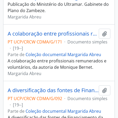
Publicação do Ministério do Ultramar. Gabinete do
Plano do Zambeze.
Margarida Abreu
A colaboração entre profissionais remunerados e voluntários
Adici
PT UCP/CRCW CDMA/G/171
·
Documento simples
·
[19--]
Parte de
Coleção documental Margarida Abreu
A colaboração entre profissionais remunerados e
voluntários, da autoria de Monique Bernet.
Margarida Abreu
A diversificação das fontes de Financiamento da Segurança Social
Adici
PT UCP/CRCW CDMA/G/092
·
Documento simples
·
[19--]
Parte de
Coleção documental Margarida Abreu
A diversificação das fontes de Financiamento da