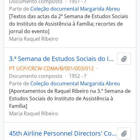
Documento composto
·
1951 - ?
Parte de
Coleção documental Margarida Abreu
[Textos das actas da 2ª Semana de Estudos Sociais
do Instituto de Assistência à Família; recortes de
jornal do evento]
Maria Raquel Ribeiro
3.ª Semana de Estudos Sociais do Instituto de Assistência à Família
Adici
PT UCP/CRCW CDMA/B/001/003/012
·
Documento composto
·
1952 - ?
Parte de
Coleção documental Margarida Abreu
[Apontamentos de Raquel Ribeiro na 3.ª Semana de
Estudos Sociais do Instituto de Assistência à
Família]
Maria Raquel Ribeiro
45th Airline Personnel Directors' Conference
Adici