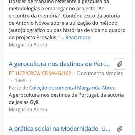
Dossier de trabalho referente à pesquisa da
metodologias a empregar no projecto "Ao
encontro da memória". Contém: texto da autoria
de António Nóvoa sobre a utilização do método
(auto)biográfico ou das histórias de vida no quadro
do projecto Prosalus; "
…
Read more
Margarida Abreu
A gerocultura nos destinos de Portugal
Adici
PT UCP/CRCW CDMA/G/162
·
Documento simples
·
1969 - ?
Parte de
Coleção documental Margarida Abreu
A gerocultura nos destinos de Portugal, da autoria
de Josias Gyll.
Margarida Abreu
A prática social na Modernidade. Um desafio para os Assistentes Sociais
Adici