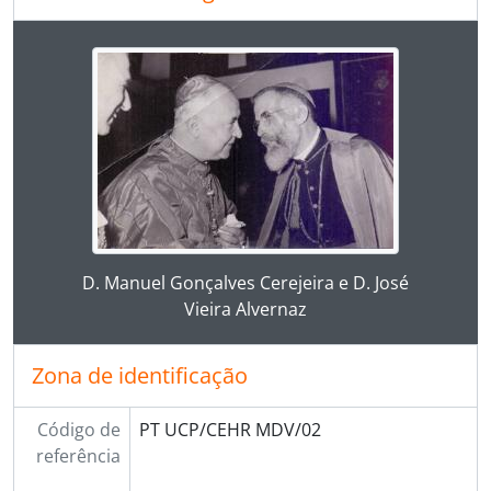
Ao alterar o slide atual deste carrossel, o título 
Ao clicar no link deste título da descrição a página 
D. Manuel Gonçalves Cerejeira e D. José
Vieira Alvernaz
Zona de identificação
Código de
PT UCP/CEHR MDV/02
referência