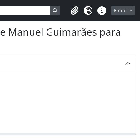
Busque na página de navegação
Entrar
Clipboard
Idioma
Ligações rápidas
de Manuel Guimarães para