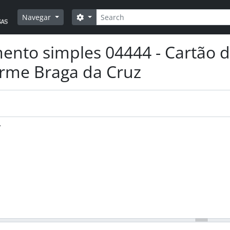
Pesquisar
Opções de busca
Navegar
nto simples 04444 - Cartão 
rme Braga da Cruz
.