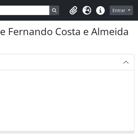
Busque na página de navegação
Entrar
Clipboard
Idioma
Ligações rápidas
e Fernando Costa e Almeida