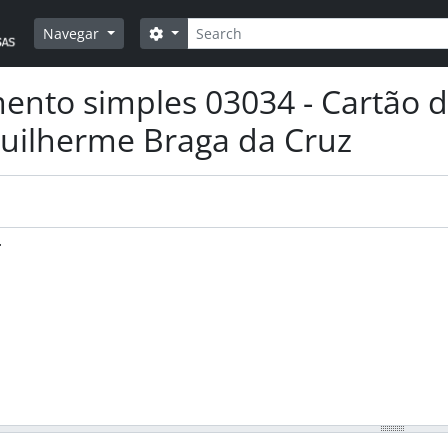
Pesquisar
Opções de busca
Navegar
nto simples 03034 - Cartão d
uilherme Braga da Cruz
.