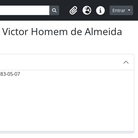
Busque na página de navegação
Entrar
Clipboard
Idioma
Ligações rápidas
e Victor Homem de Almeida
983-05-07