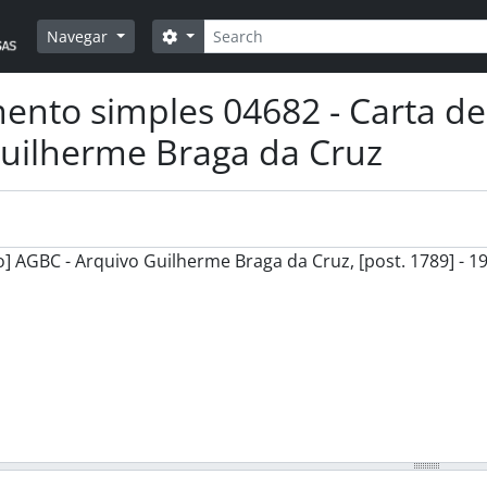
Pesquisar
Opções de busca
Navegar
nto simples 04682 - Carta d
uilherme Braga da Cruz
] AGBC - Arquivo Guilherme Braga da Cruz, [post. 1789] - 1