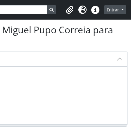
Busque na página de navegação
Entrar
Clipboard
Idioma
Ligações rápidas
 Miguel Pupo Correia para