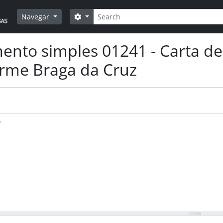
Pesquisar
Opções de busca
Navegar
nto simples 01241 - Carta de
rme Braga da Cruz
.