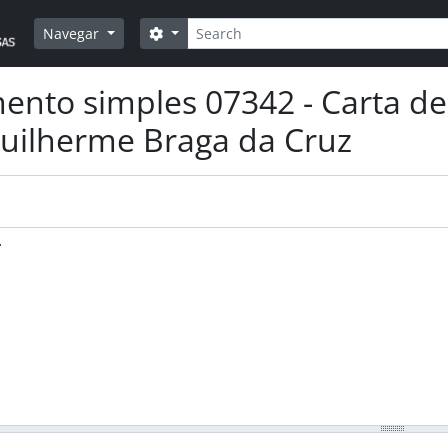
Pesquisar
Opções de busca
Navegar
nto simples 07342 - Carta de
uilherme Braga da Cruz
.