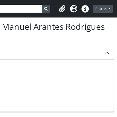
Busque na página de navegação
Entrar
Clipboard
Idioma
Ligações rápidas
 Manuel Arantes Rodrigues