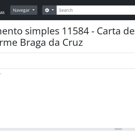
Pesquisar
Opções de busca
Navegar
nto simples 11584 - Carta de 
rme Braga da Cruz
.