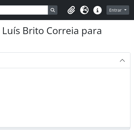
Busque na página de navegação
Entrar
Clipboard
Idioma
Ligações rápidas
Luís Brito Correia para