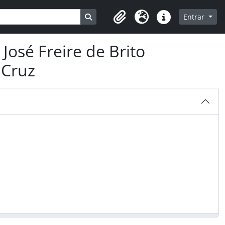
Busque na página de navegação
Entrar
Clipboard
Idioma
Ligações rápidas
osé Freire de Brito
 Cruz