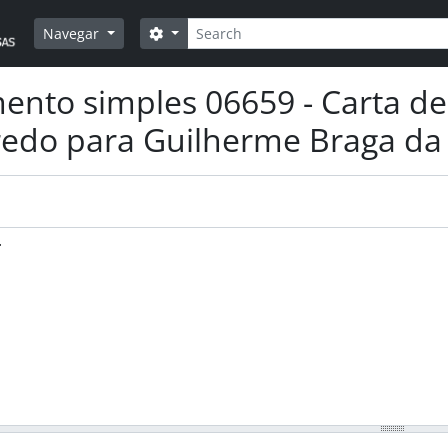
Pesquisar
Opções de busca
Navegar
nto simples 06659 - Carta de J
redo para Guilherme Braga da
.