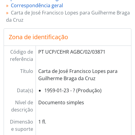
[Documento simples] 03874 - Carta de João Cavalheiro para Guilherme Braga da Cruz, 1959-01-27 - ?
Correspondência geral
[Documento simples] 03875 - Carta de Arnaldo Pinheiro Torres para Guilherme Braga da Cruz, 1959-01-27 - ?
Carta de José Francisco Lopes para Guilherme Braga
[Documento simples] 03876 - Carta de Mário de Albuquerque para Guilherme Braga da Cruz, 1959-01-29 - ?
da Cruz
[Documento composto] 03877 - Cópia de carta de Guilherme Braga da Cruz para Luís de Azevedo Coutinho e carta de resposta, 1959-02-01 - 1959-[02]-10
[Documento simples] 03878 - Carta do padre Sebastião Cruz para Guilherme Braga da Cruz, 1959-02-01 - ?
Zona de identificação
[Documento simples] 03879 - Carta de José de Alpuim para Guilherme Braga da Cruz, 1959-02-01 - ?
[Documento simples] 03880 - Carta de Viriato Ferreira de Castro para Guilherme Braga da Cruz, 1959-02-02 - ?
Código de
PT UCP/CEHR AGBC/02/03871
[Documento simples] 03881 - Carta de Francisco Alves Ferreira para Guilherme Braga da Cruz, 1959-02-03 - ?
referência
[Documento simples] 03882 - Carta de Adriano Sanches Afonso para Guilherme Braga da Cruz, 1959-02-04 - ?
[Documento simples] 03883 - Cartão de Adérito Sedas Nunes para Guilherme Braga da Cruz, 1959-02-07 - ?
Título
Carta de José Francisco Lopes para
[Documento simples] 03884 - Carta de António Pereira Coutinho para Guilherme Braga da Cruz, 1959-02-08 - ?
Guilherme Braga da Cruz
[Documento simples] 03885 - Cartão de António Botelho para Guilherme Braga da Cruz, 1959-02-10 - ?
[Documento simples] 03886 - Cartão de António Pereira Coutinho para Guilherme Braga da Cruz, 1959-02-11 - ?
Data(s)
1959-01-23 - ? (Produção)
[Documento simples] 03887 - Carta de Francisco Alves Ferreira para Guilherme Braga da Cruz, 1959-02-12 - ?
Nível de
Documento simples
[Documento simples] 03888 - Carta de D. José Pedro [da Silva], bispo de Tiava e auxiliar de Lisboa, para Guilherme Braga da Cruz, 1959-02-12 - ?
descrição
[Documento simples] 03889 - Carta de Adriano Vaz Serra para Guilherme Braga da Cruz, 1959-02-13 - ?
[Documento simples] 03890 - Carta de Luis Legaz para Guilherme Braga da Cruz, 1959-02-18 - ?
Dimensão
1 fl.
[Documento simples] 03891 - Carta de Álvaro d'Ors para Guilherme Braga da Cruz, 1959-02-18 - ?
e suporte
[Documento simples] 03892 - Cópia de carta de Guilherme Braga da Cruz para Simeão Pinto de Mesquita, 1959-02-19 - ?