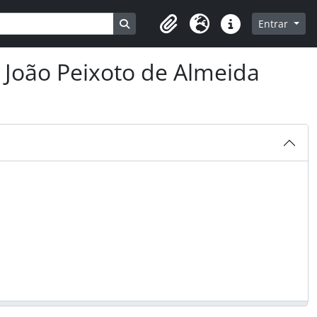
Busque na página de navegação
Entrar
Clipboard
Idioma
Ligações rápidas
 João Peixoto de Almeida