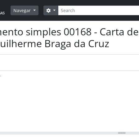
Pesquisar
Opções de busca
Navegar
nto simples 00168 - Carta de
uilherme Braga da Cruz
.