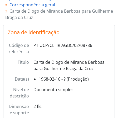
[Documento simples] 08789 - Cartão de Abílio Neto para Guilherme Braga da Cruz, 1968-02-17 - ?
Correspondência geral
[Documento simples] 08790 - Carta de Milton Duarte Segurado para Guilherme Braga da Cruz, 1968-02-19 - ?
Carta de Diogo de Miranda Barbosa para Guilherme
[Documento simples] 08791 - Carta de João de Castro Mendes para Guilherme Braga da Cruz, 1968-02-20 - ?
Braga da Cruz
[Documento simples] 08792 - Cartão de Carlos A [?] de Coutello Jordão para Guilherme Braga da Cruz, 1968-02-20 - ?
[Documento simples] 08793 - Carta de Félix Vidal Francés para Guilherme Braga da Cruz, 1968-02-22 - ?
Zona de identificação
[Documento simples] 08794 - Carta de Henrique de Freitas para Guilherme Braga da Cruz, 1968-02-22 - ?
[Documento simples] 08795 - Cartão de José Alberto [?] para o primo Guilherme Braga da Cruz, 1968-02-23 - ?
Código de
PT UCP/CEHR AGBC/02/08786
[Documento simples] 08796 - Cartão de António Antunes Pires da Fonseca para Guilherme Braga da Cruz, 1968-02-24 - ?
referência
[Documento simples] 08797 - Cartão do padre Lúcio Craveiro da Silva para Guilherme Braga da Cruz, 1968-02-24 - ?
[Documento simples] 08798 - Ofício da Faculté de Droit et des Sciences Économiques para Guilherme Braga da Cruz, 1968-02-26 - ?
Título
Carta de Diogo de Miranda Barbosa
[Documento simples] 08799 - Carta de António José de Mesquita Quintela para Guilherme Braga da Cruz, 1968-02-26 - ?
para Guilherme Braga da Cruz
[Documento simples] 08800 - Carta de Abílio Madeira Bordalo para Guilherme Braga da Cruz, 1968-02-26 - ?
[Documento simples] 08801 - Carta de João de Castro Mendes para Guilherme Braga da Cruz, 1968-02-28 - ?
Data(s)
1968-02-16 - ? (Produção)
[Documento simples] 08802 - Cartão de Henrique [?] para Guilherme Braga da Cruz, 1968-02-28 - ?
Nível de
Documento simples
[Documento simples] 08803 - Cartão de José Alberto [?] para o primo Guilherme Braga da Cruz, 1968-02-28 - ?
descrição
[Documento simples] 08804 - Carta de Aurora Almeida e Silva e Abílio Neto para Guilherme Braga da Cruz, 1968-02-29 - ?
[Documento simples] 08805 - Carta de Armando Fernando Soares de Almeida para Guilherme Braga da Cruz, 1968-02-29 - ?
Dimensão
2 fls.
[Documento simples] 08806 - Carta de António Sena Amaral para Guilherme Braga da Cruz, 1968-02-29 - ?
e suporte
[Documento simples] 08807 - Carta de José de Sousa Bettencourt para Guilherme Braga da Cruz, 1968-03-01 - ?