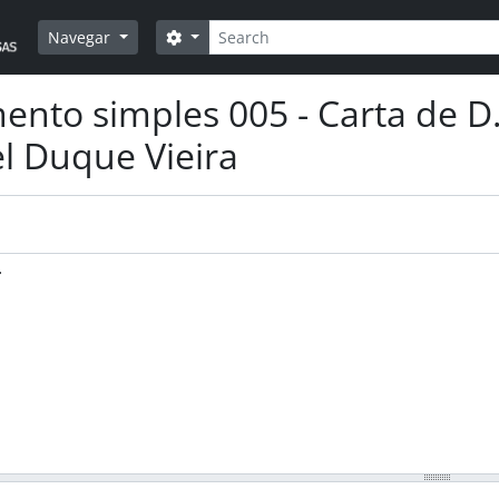
Pesquisar
Opções de busca
Navegar
nto simples 005 - Carta de D. 
 Duque Vieira
.