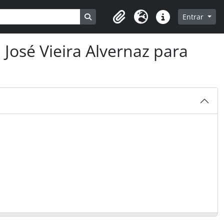
Busque na página de navegação
Entrar
Clipboard
Idioma
Ligações rápidas
José Vieira Alvernaz para