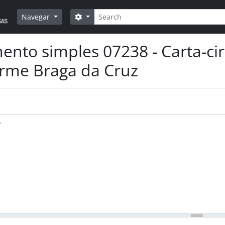
Pesquisar
Opções de busca
Navegar
nto simples 07238 - Carta-cir
rme Braga da Cruz
.