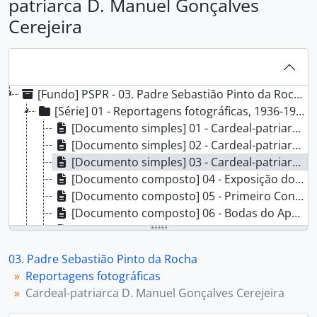
patriarca D. Manuel Gonçalves
Cerejeira
[Fundo] PSPR - 03. Padre Sebastião Pinto da Rocha, 1935-1964
[Série] 01 - Reportagens fotográficas, 1936-1964
[Documento simples] 01 - Cardeal-patriarca D. Manuel Gonçalves Cerejeira nas bodas de prata da Cruzada Eucarística das Crianças, 1960-12-10
[Documento simples] 02 - Cardeal-patriarca no Pavilhão dos Desportos, [1960?]
[Documento simples] 03 - Cardeal-patriarca D. Manuel Gonçalves Cerejeira, [s.d.]
[Documento composto] 04 - Exposição do Sagrado Coração de Jesus, 1936
[Documento composto] 05 - Primeiro Congresso Diocesano do Apostolado da Oração, 1936-06-02 - 1936-06-07
[Documento composto] 06 - Bodas do Apostolado da Oração, 1940
[Documento simples] 07 - Bodas do Apostolado da Oração, 1941
[Documento simples] 08 - Patente da Duquesa da Terceira, [s.d.]
03. Padre Sebastião Pinto da Rocha
[Documento simples] 09 - Busto de homem, [s.d.]
Reportagens fotográficas
[Documento composto] 10 - Busto de homem religioso, [s.d.]
Cardeal-patriarca D. Manuel Gonçalves Cerejeira
[Documento composto] 11 - Irmã Mariana Josefa da Costa, religiosa da Visitação, [s.d.]
[Documento simples] 12 - Imagem de uma casa, [s.d.]