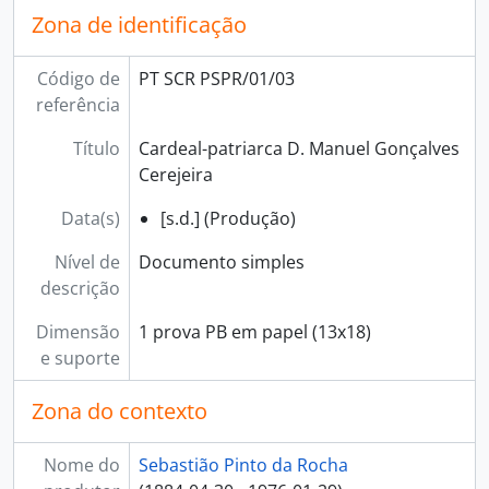
Zona de identificação
[Documento simples] 13 - Imagem de um homem e de uma mulher, [s.d.]
[Documento simples] 14 - Imagem de um homem religioso, [s.d.]
[Documento simples] 15 - Busto de um homem religioso, : [s.d.]
Código de
PT SCR PSPR/01/03
[Série] 02 - Pagelas e postais de santos e beatos, 1930-1972
referência
Título
Cardeal-patriarca D. Manuel Gonçalves
Cerejeira
Data(s)
[s.d.] (Produção)
Nível de
Documento simples
descrição
Dimensão
1 prova PB em papel (13x18)
e suporte
Zona do contexto
Nome do
Sebastião Pinto da Rocha