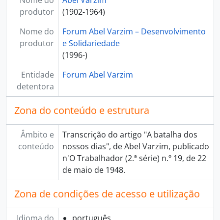
Nome do
Abel Varzim
[Documento simples] 120 - União Europeia, 1948-05-15
produtor
(1902-1964)
[Documento simples] 121 - União Europeia, 1948-05-15
[Documento simples] 122 - Aprendei economia, 1948-01-17
Nome do
Forum Abel Varzim – Desenvolvimento
[Documento simples] 123 - Aprendamos economia - noções fundamentais, 1948-01-24
produtor
e Solidariedade
[Documento simples] 124 - Noções fundamentais [II], 1948-01-31
(1996-)
[Documento simples] 125 - Noções fundamentais [III], 1948-02-07
Entidade
Forum Abel Varzim
[Subsérie] 01 - Originais de O Trabalhador (segunda série), 1948
detentora
[Série] 03 - Lumen
[Série] 04 - Jornal de Notícias, 1942 - 1947
Zona do conteúdo e estrutura
[Série] 05 - Boletim Oficial da Acção Católica Portuguesa, 1948 - 1950
[Série] 06 - Periódicos diversos, 1934 - 1950
Âmbito e
Transcrição do artigo "A batalha dos
[Série] 07 - Obras, 1933 - 1949
conteúdo
nossos dias", de Abel Varzim, publicado
[Secção] E - Estudos, evocações e memórias, 1965 - 2016
n'O Trabalhador (2.ª série) n.º 19, de 22
[Secção] F - Diversos, 1929 - 2008
de maio de 1948.
[Secção] G - Forum Abel Varzim, 1994 - 2019
Zona de condições de acesso e utilização
Idioma do
português