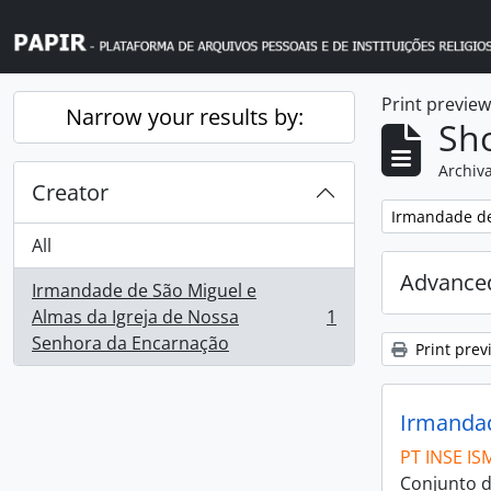
Skip to main content
Print previe
Narrow your results by:
Sho
Archiva
Creator
Remove filter:
Irmandade de
All
Advanced
Irmandade de São Miguel e
Almas da Igreja de Nossa
1
, 1 results
Senhora da Encarnação
Print prev
Irmandad
PT INSE IS
Conjunto d