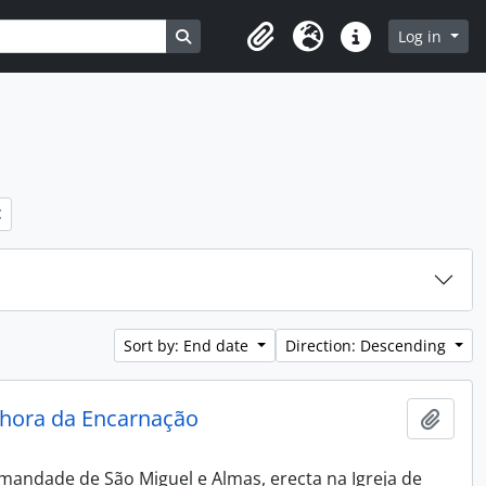
Search in browse page
Log in
Clipboard
Language
Quick links
Sort by: End date
Direction: Descending
nhora da Encarnação
Add t
andade de São Miguel e Almas, erecta na Igreja de