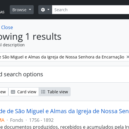
Search
Search options
Browse
w
Close
wing 1 results
l description
 São Miguel e Almas da Igreja de Nossa Senhora da Encarnação
 search options
iew
Card view
Table view
e de São Miguel e Almas da Igreja de Nossa Se
MA
·
Fonds
·
1756 - 1892
e documentos produzidos, recebidos e acumulados pela Irm